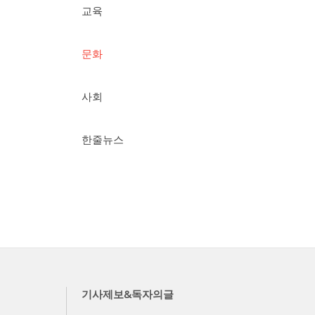
교육
문화
사회
한줄뉴스
기사제보&독자의글