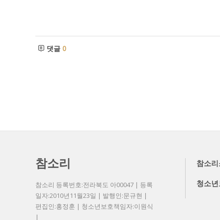
댓글
0
참소리
참소리
청소년
참소리 등록번호:전라북도 아00047 | 등록
일자:2010년11월23일 | 발행인:문규현 |
편집인:홍정훈 | 청소년보호책임자:이원식
|