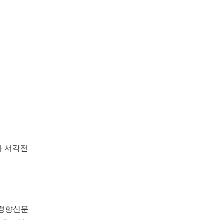
자 서각전
 경향신문