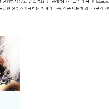
 진행하지 않고, 24일 “江(강), 원래”(4대강 살리기 옴니버스프
문정현 신부와 함께하는 이야기 나눔, 작품 나눔이 있다. (문의: 갤