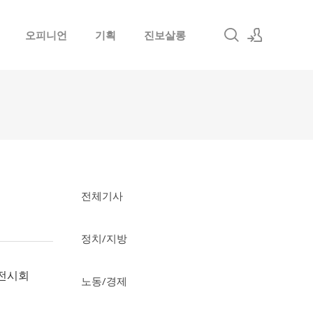
오피니언
기획
진보살롱
로그인
회원가입
전체기사
정치/지방
각전시회
노동/경제