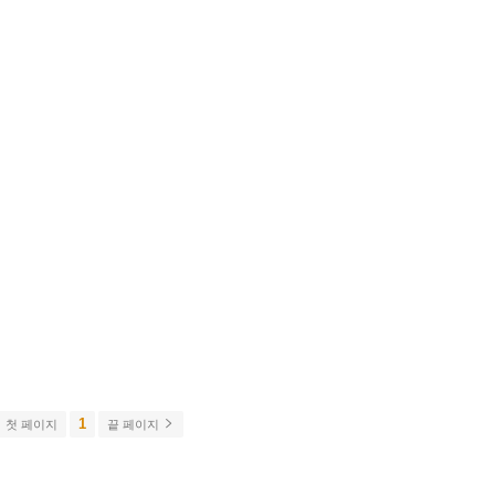
1
첫 페이지
끝 페이지