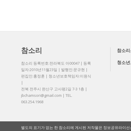
참소리
참소리
청소년
참소리 등록번호:전라북도 아00047 | 등록
일자:2010년11월23일 | 발행인:문규현 |
편집인:홍정훈 | 청소년보호책임자:이원식
|
전북 전주시 완산구 고사평2길 7-3 1층 |
jbchamsori@gmail.com | TEL.
063.254.1968
별도의 표기가 없는 한 참소리에 게시된 저작물은 정보공유라이선스 