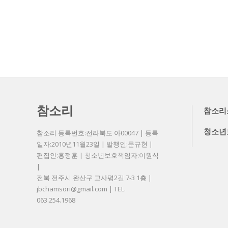
참소리
참소리
청소년
참소리 등록번호:전라북도 아00047 | 등록
일자:2010년11월23일 | 발행인:문규현 |
편집인:홍정훈 | 청소년보호책임자:이원식
|
전북 전주시 완산구 고사평2길 7-3 1층 |
jbchamsori@gmail.com | TEL.
063.254.1968