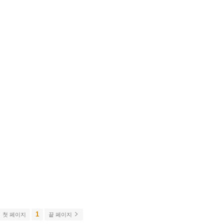
1
첫 페이지
끝 페이지