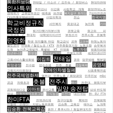
통합진보당
전태일 / 이소선 / 김진숙 / 희망버스
현대차판매
인사특위
주민감사
이갑용
사립학교 개혁
희망연대노조
경제위기
교원업무경감
떼죽음
파견법
복지갈구 화적단
7대자연경관
한국지엠
CJ대한통운택배파업
산업의학과
전소
학교비정규직
서민복지
웅포대교
농민회
기아
국정원
퇴거단행가처분신청
경쟁교육
원고와 피
비정규직 / 현대차
대학생지지선언
부정선거
전주시청 돈봉투
민영화
학생 정치활동 탄압
학교급식
공현
교과부
하청노동자
철도공사
민영화 / 철도노조 / KTX
전주종합경기장
노동조합
승무복귀
노후차량
도청
농어촌교육발전 특별법
KT 민영화
쌍용차파업
청년유니온
현병철
인터넷실명제
전북도의회
세계인권선언
전태일
이집트
고용서비스활성화법
경유
업무방해
핵분열
공영제
희망광장
친수법
압수수색
전주 촛불
경찰폭력
장애인차별철폐
교육지키미원정대
사용후핵연료
전주국제영화제
영전강
민주노총 / 희망광장
민주진보
mbc
촛불
전주시
공급
차령초과
택시
전주대. 평등지부
밀양 송전탑
이마트
공동체라디오
완산교통
삼성 반도체
영상
시청자참여프로그램
단식농성
비전대
대선개입
한- EU FTA
한미FTA
전액관리제
창구단일화
핵박전
전북평학
민들레 순례단
지방노동위원회
김승환 교육감
에어쇼
노개투
김승환 전북교육감
원전 / 후쿠시마 / 동일본대지진
평화의집