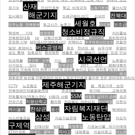
산재
유기수
인성인권부
학교 비정규직
노동기본권
울산시장
해군기지
전북대
입시폐지
드레곤레이크CC
김석진
세월호
보조금
민주노총 전북본부
등교시간 늦추기
안도현
청소비정규직
학생부 기재
병영캠프
키리졸브
전북희망대회
cp
강봉근의원
진주의료원
청소미화
원하청연대
문정현 신부
새만금시민생태조사단
컨택터스
무주덕유산리조트
전철연
버스공영제
밀양 희망버스
웅포
천년의 달
승무거부
우열반
보도 통제
집회금지
항의방문
세월호 참사
택배기
상수도 요금 인상
시국선언
임금체불
문규현 신부
가스
금강
노동열사
선거보도 감시
청도
전북경찰
2011 군산 평화대행진
위원장 구속에 이어 하루가 다르게 강도를 높이고 있는 원하청 업체의 탄압
2400원 해고
평화로운 농성을 진행하려던 여성 노동자 5인에게 돌아온 것은 경비대와 관리자들의
제주해군기지
CCTV
노조혐오
쌀 목표가격 보장
전북장애인차별철폐연대
준공영제
유기태 교육의원
SSM
전동휠체어/전동스쿠터
사람과 사람
세월호 십자가 순례
공군
지평선학교
연장근로
황의종
전라북도 어린이집
입시부정
이헌식
자림복지재단
한상균
케이블카
용산
백색테러
삼성
노동탄압
이스라엘공습
가습기살균제
아오지
구제역
산재사망
방폐장
동맹휴업
기초농산물 국가수매제
자사고
KTX민영화
장애인 콜택시
대체휴일
이일여중고
사노련