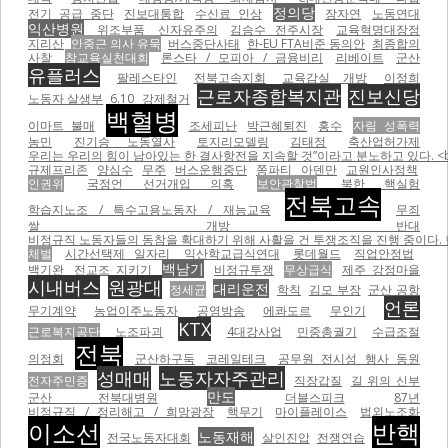
정의당
전기 공급 중단
진보대통합
수신료 인상
장자연
노동연대
익산병원
위조부품
신자유주의
김승수 전주시장
교육혁명대장정
지리산
안중근 의사 유묵
버스중단사태
한-EU FTA비준 동의안
최종합의
사찰
참교육실천대회
론스타 / 모피아 / 금융비리
리베이트
군산
유플러스
팔레스타인
전북고속지회
교육감실 개방
이정희
근로자종합복지관
진보신당
노동자 살생부
6.10
강제철거
백혈병
이마트 불매
조세피난
박근혜퇴진
홍수
자림 성폭력
농민
진기승 노동열사
토지리모델링
김태정
축산업허가제
우리는 우리의 힘이 남아있는 한 결사항전을 지속할 것”이라고 분노하고 있다. <br
규제프리존
양심수
무주
버스운행중단
쫑파티
아덴만
교원인사정책
인권위
국정언 선거개입 의혹
보안관찰법
북한 핵실험
전북고속
학습지노조 / 특수고용노동자 / 재능교육
무죄
쌀 개방 반대
비정규직 노동자들의 동참을 확대하기 위해 사활을 건 투쟁조직을 진행 중이다.
체벌
시간선택제 일자리
익산학교급식연대
롯데월드
직업안정법
백남기
백기완
전교조 지키기
비정규투쟁
무상급식
제주 강정마을
시내버스
원광대
대리운전
정세균
학칙
김모 부장
군산 공항
언론
무기계약
농업이주노동자
공영방송
에콰도르
무인기
KTX
근로복지공단
노조파괴
4대강사업
민중총궐기
수급조절
전북
의정회
군산하구둑
코레일테크
공무원 전시성 행사 동원
성매매
노동자자주관리
전자주민증
직장갑질
길 위의 신부
만도
군산 전북대병원
더블스피크
87년
비정규직 / 정리해고 / 희망광장
핵무기
마이플레이스
법외노조화
이소선
반핵
노동재해
전국노동자대회
살인진압
전쟁연습