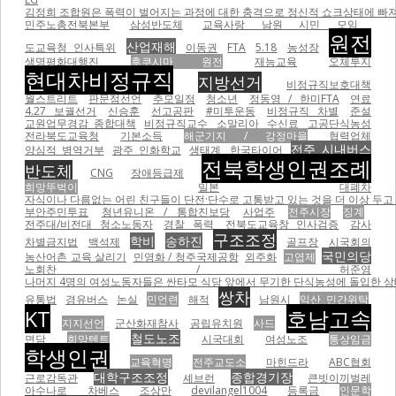
김정희 조합원은 폭력이 벌어지는 과정에 대한 충격으로 정신적 쇼크상태에 빠져
민주노총전북본부
삼성반도체
교육사랑 남원 시민 모임
원전
산업재해
도교육청 인사특위
이동권
FTA
5.18
농성장
생명평화대행진
후쿠시마 원전
재능교육
오체투지
현대차비정규직
지방선거
비정규직보호대책
월스트리트
판문점선언
추모일정
청소년
정동영 / 한미FTA
연료
4.27 보궐선거
신승훈
선고공판
#미투운동
비정규직 차별
준설
교원업무경감 종합대책
비정규직교수
소말리아
수신료
고공단식농성
전라북도교육청
기본소득
해군기지 / 강정마을
협력업체
전주 시내버스
양심적 병역거부
광주 인화학교
생태계
한국타이어
전북학생인권조례
반도체
CNG
장애등급제
희망뚜벅이
밀본
대폐차
자식이나 다름없는 어린 친구들이 단전·단수로 고통받고 있는 것을 더 이상 두고 볼
부안주민투표
청년유니온 / 통합진보당
사업주
전주시장
징계
전주대/비전대 청소노동자
경찰 폭력
전북도교육창 인사검증
감사
구조조정
학비
송하진
차별금지법
백석제
골프장
시국회의
국민의당
농산어촌 교육 살리기
민영화 / 청주국제공항
외주화
고엽제
노회찬 / 허준영
나머지 4명의 여성노동자들은 싼타모 식당 앞에서 무기한 단식농성에 돌입한 상태이
쌍차
유통법
경유버스
논실
민언련
해적
남원시
익산 민간위탁
KT
호남고속
지지선언
군산화재참사
공립유치원
사드
철도노조
면담
희망텐트
시국대회
여성노조
통상임금
학생인권
교육혁명
전주교도소
마힌드라
ABC협회
대학구조조정
종합경기장
근로감독관
셰브런
큰빗이끼벌레
아수나로
차베스
조상만
devilangel1004
등록금
인문학