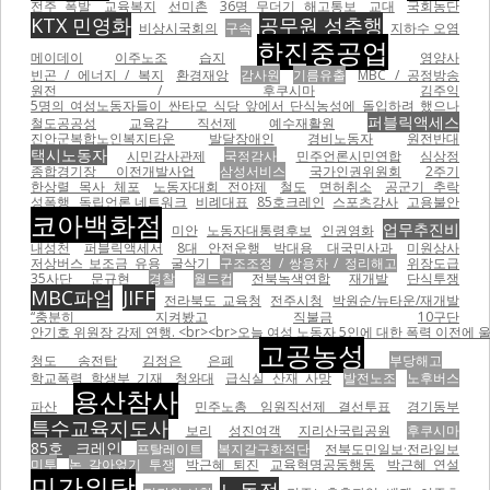
전주 폭발
교육복지
선미촌
36명 무더기 해고통보
교대
국회농단
KTX 민영화
공무원 성추행
비상시국회의
구속
지하수 오염
한진중공업
메이데이
이주노조
습지
영양사
빈곤 / 에너지 / 복지
환경재앙
감사원
기름유출
MBC / 공정방송
원전 / 후쿠시마
김주익
5명의 여성노동자들이 싼타모 식당 앞에서 단식농성에 돌입하려 했으나
퍼블릭액세스
철도공공성
교육감 직선제
예수재활원
진안군복합노인복지타운
발달장애인
경비노동자
원전반대
택시노동자
시민감사관제
국정감사
민주언론시민연합
심상정
종합경기장 이전개발사업
삼성서비스
국가인권위원회
2주기
한상렬 목사 체포
노동자대회 전야제
철도
면허취소
공군기 추락
성폭행
독립언론 네트워크
비례대표
85호크레인
스포츠강사
고용불안
코아백화점
업무추진비
미안
노동자대통령후보
인권영화
내성천
퍼블릭액세서
8대 안전운행
박대용
대국민사과
미원상사
저상버스 보조금 유용
굴삭기
구조조정 / 쌍용차 / 정리해고
위장도급
35사단
문규현
경찰
월드컵
전북녹색연합
재개발
단식투쟁
MBC파업
JIFF
전라북도 교육청
전주시청
박원순/뉴타운/재개발
“충분히 지켜봤고
직불금
10구단
안기호 위원장 강제 연행. <br><br>오늘 여성 노동자 5인에 대한 폭력 이전에 울산 현대자동차비정
고공농성
청도 송전탑
김정은
은폐
부당해고
학교폭력 학생부 기재
청와대
급식실 산재 사망
발전노조
노후버스
용산참사
파산
민주노총 임원직선제 결선투표
경기동부
특수교육지도사
보리
성진여객
지리산국립공원
후쿠시마
85호 크레인
프탈레이트
복지갈구화적단
전북도민일보·전라일보
미투
논 갈아엎기 투쟁
박근혜 퇴진
교육혁명공동행동
박근혜 연설
민간위탁