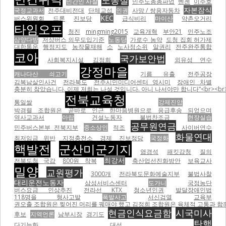
노동절
민간인 사찰
민주노총총파업
벤젠
이주호
자본잠식
국정교과서
전주대비전대
단체교섭
인권
사망 / 쌍용자동차
KEC
버스위원회
드론
진보당
급식비리
마이산
약촌오거리
타임오프
청진
mingming2015
교육개혁
부안21
민주노조
삼양다방
저상버스 의무도입기준
노동당
가로수 농약
도청 집회 허가제
대한통운
행정지도
농작물재해
소
노사정소위
알권리
전주완주통합
코아
국가보안법
사회복지시설
김정희
외유성 연수
강정마을
캐나다산 쇠고기
기름 유출
전주공장
김복남살인사건
전라북도
전주시민미디어센터 영시미
장애인 차별
충분히 참았습니다. 이제 저희는 나설 것입니다. 아니 나서야만 합니다”<br><br
전북교육청
통일쌀
강제진압
박경렬 조합원은 곧바로 인근 한마음병원으로 응급후송 되었으며
역사교과서
아랍
건설노동자
불법찬조금
현장실습
공무원연금
민주버스본부 전북지부
중소상인
적조
사이버연수
화물연대
최저임금 위반
지정충전소
경제
진보정당
국정화
핵발전
군산미군기지
염경석
패킷감청
질의
최강서
전북도청 국감
800원 착복
축산업선진화방안
보육교사
밀양
교원평가
3000개
전라북도문화예술지부
불법사찰
대리운전노동자
삼성서비스센터
도가니
국정농단
버스요금 인상추진
전라선 KTX
청소년인권
발달장애인법
118명을 형사고발
폭발사고
서신검열
교육부
권오출 조합원은 찢어진 머리를 꿰매야 했고 김정희 조합원은 육체적 고통과 함께
현금인식요금함
시국미사
후보
지역언론
남부시장
경기도
탄핵
다기능화
대선