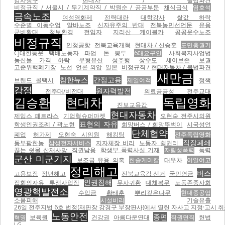
감사청구
현대차 / 불법파견
비정규직 / 서울시 / 무기계약직 / 박원순 / 공공부문
채식급식
염호석
금속노조
여성영화제
전력대란
대학강사
쌀값 하락
수준별 이동수업
알바노조
신자유주의 반대
전북농민선언문
유용
군비확대
청보환경
전임자
지리산 케이블카
공공운수노조
비정규직
인청공항
전북교육개혁
현대차 / 신승훈
도민총궐기
CJ대한통운 택배노동자 파업
돈 봉투
6대요구안
사회복지사업법
농산물 가격 하락
무형유산
성추행
상수도
세이브존
보궐
고준위핵폐기장
노선
언론 외압
일본
비정규직 / 현대자동차 / 불법파견
새만금
참한뉴스
간접고용
브랜드 콜택시
제일여객
정책
강정
원자력발전
전주대/비전대
의료공공성
전주교대
김승환
현대차
독립영화
진보교육감
현대자동차
제임스 페트라스
기업형슈퍼마켓
오현숙 전주시의원
표현의 자유
학생인권조례 / 곽노현
희망버스 / 희망뚜벅이
시국성언
단체협약
폐업
허가제
오현숙 시의원
해킹팀
전주독립영화
직장폐쇄
동부팜한농
삼성전자서비스
지자체장 비리
노동자 쉴권리
끊는 쇳물 산재사망
직권남용
학생부 폭력사실 기재
자림성폭력
폭력
군산 미군기지
보조금 유용 의혹
한솔케미칼
대우차
이일여고
정리해고
버스
고용보장
정년해고
전북교육감 선거
국민연금
인권침해
집회의자유
투쟁사업장
무사귀환
대체복무
노동존중사회
영광핵발전소
수입금
황태훈
뿌리깊은나무
현대중공업
소음피해
시설비리
기술유출
26일 전주지법 6호 법정(재판장 강경구 부장판사)에서 열린 자사고 지정·고시 취
노동안전
종편
혁명
보육원
건강권
아름다운연대
직권면직
헌법
LG