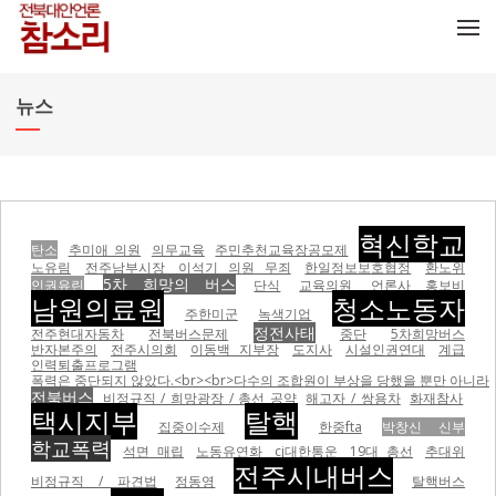
메뉴 건너뛰기
뉴스
혁신학교
탄소
추미애 의원
의무교육
주민추천교육장공모제
노유림
전주남부시장
이석기 의원 무죄
한일정보보호협정
환노위
5차 희망의 버스
인권유린
단식
교육의원
언론사 홍보비
남원의료원
청소노동자
주한미군
녹색기업
정전사태
전주현대자동차
전북버스문제
중단
5차희망버스
반자본주의
전주시의회
이동백 지부장
도지사
시설인권연대
계급
인력퇴출프로그램
폭력은 중단되지 않았다.<br><br>다수의 조합원이 부상을 당했을 뿐만 아니라
전북버스
비정규직 / 희망광장 / 총선 공약
해고자 / 쌍용차
화재참사
택시지부
탈핵
집중이수제
한중fta
박창신 신부
학교폭력
석면 매립
노동유연화
cj대한통운
19대 총선
추대위
전주시내버스
비정규직 / 파견법
정동영
탈핵버스