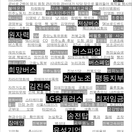
곧바로 2백여 명의 원청 관리자와 경비대가 식당 앞으로 몰려들어 폭력을 행사하기 
불매운동
김승환 전북도교육감
차량화재
어린이병원비
새정치민주연합
현대
민주노동자 전국회의
개복동
민영화 반대
조중동
택시감차
이명박 / 청와대
낫 테러
합법적 쟁의권
살처분
저상버스
경영부실
망월 묘역
핵 발전
김영란법
SK브로드밴드
고리 1호기
노동해방선봉대
곽노현
핵안보정상회의
참교육
원자력
세월호 침몰 사고
SJM
중앙노동위원회
전북교육
시간강사
택시파업
CO
민주노총 후보
도청 광장
대명동
인권조례
버스특위
하제마을
성매매집결지
87년 6월 항쟁
보조금비리
버스파업
재정자립도
핵발전소
4.27재보선
현장실습생
영광 핵발전소
정언유착
인력퇴출
장애인성폭력
MBC / 김재철
행진
버스폐업
한-EU FTA
고용노동부
사내하도급
누리과정
추모제
희망버스
법외노조
민주노동당
진보신당 전북도당
건설노조
평등지부
차라리영화제
장애여성성폭력
김진숙
자전거도로
장애인영화제
국회의선
전기원
플루토늄
부양의무제
인력 퇴출 프로그램
용광로 산재사망
전북추모식
내란음모
LG유플러스
최저임금
평화바람
스타케미컬
망언
울산
안장 논란
서울시장선거
전북교육감
민주노총 총파업
농공단지
금강방송
군부대 오염
타요버스
이병렬
생환기원
송전탑
현금수입금 확인원제
논실학교
통과
칠레
조작
장애인
공무원노조
전북본부
벽성대
전북고속파업
유성기업
기업형 축산단지
석패율제
연대