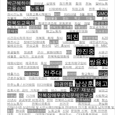
박근혜하야
인터넷 실명제
장기투쟁
합격
전농
알바노동
고용승계
노동부
신재생에너지
직접고용
전주 도가니
GMO
장시간노동
대중교통시책평가
하야
지리산댐
6월 항쟁
직불제
가스민영화
발암물질 없는 학교 만들기
효성
전북도교육청
영광원전
학생인권조례 운동본부
자살
개발
노동자 대통령
삼성전자
LH
전북도청 성추행
체불임금
정보공개청구
문재인
시신탈취
해고노동자
우체국민영화
티브로드
퇴진
시간강사처우개선
개복동 화재 참사
의료민영화
4.20
원전사고
장애인당원대회
노동자
나라슈퍼
철탑
새만금카지노
발레오만도
무상교육
현수막
LH 홍보비
대안에너지
전주 MBC
한진중
유골탈취
정광훈
군산 평화대행진
KBS
서윤근
세월호 십자가 도보순례
전북독립영화제
안녕들하십니까
교육감
쌍용차
재량사업비
제국주의
옥성
의사파업
오토차량구입비
사망
하루인권영화제
전북민언련
원자력 공모전
서비스
쌀값
전주대
파업
야권연대
배출가스
리비아
학교혁신
근로손실일수
마음치유센터
사납금
전국대리운전노동조합 전북지부
남상훈
해고
야권연합
민주노총 / 선거방침
미디어렙법
4.27 재보선
집회시위 금지 가처분 신청
버스ㅡ파업
남성고
전북장애우권익문제연구소
이운남
ISD
기간제
사립학교
전주MBC
신년사
공공부문 비정규직
천막
전북버스파업
국회
항소
버스노동자
전북시국회의
선거구
최저임금 현실화
23일(수)경 상급단체 및 시민사회단체들과 연대하여 안기호 위원장 납치연행 및 
횡령
현대중
아데카코리아
노동교육
신당
문정현 신부.
전북 민언련
대학
정치탄압
대명동/개복동 화재참사
CJ대한통운택배 파업