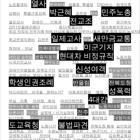
열사
노조할권리
한국외대
세월호 특별법
CNG버스
회계의혹
박근혜
민주노총
삼평리
특별근로감독
공무원
한우
전교조
셀프감사
장애인 이동권
파면
유가부수
2011민들레순례단
용산/특별사면
영어회화전문강사
최모 차장의 진두지휘 하에 단식에 돌입한 아주머니들은 물론 함께 있던 농성자들을 무자비하게 폭행하면서
일제고사
새만금교통
학교운영지원비
김완주
재능
미군기지
전북대병원
청와대 반납
김득중
유성엽
현대차 비정규직
쌍용자동차
새만금 송전탑
노동자합
시국선언교사
복수노조
STX
사드배치
송경동
신성여객
장애인차별철폐 정책요구안
발암물질
최순실게이트
주범
성명서
부당노동행위
철거민
이병렬 열사
노사분규
이주노동자
학생인권조례
반올림
전북도청
성폭력
버스파업의 파국을 원하는가?
아동권리협약
복직
4대강
부실 의혹
이석채 회장
여성단체연합
반값등록금
노동자대회
전주시청 돈 봉투
국민모임
버스운행 중단
멸종
객사
전주
언론파업
미공군
실명제 / 선거실명제
생명평화
성매매방지법
대형마트
익산악취
원자력발전소
전주상공회의소
황당해고
도교육청
불법파견
노동시간
전북도청 봉쇄
살인정권
교과학습 진단평가
수원남부서
문정현 / 해군기지 / 강정마을
강제퇴거금지
저어새
풍선효과
내란음모죄
김승환교육감
강정마을/제주/43항쟁
87명에 대한 손해배상 소송 제기
현대차 노조