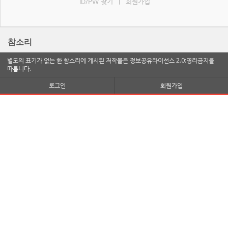
ID/PW 찾기
회원가입
|
참소리
별도의 표기가 없는 한 참소리에 게시된 저작물은 정보공유라이선스 2.0:영리금지를
따릅니다.
로그인
회원가입