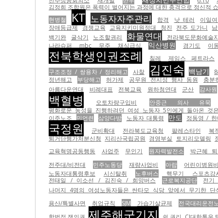
전주상공회의소
재개발
한우
6.10
김정희 조합원은 폭력이 벌어지는 과정에 대한 충격으로 정신적 쇼
KT
노동자자주관리
현병철
합격
낫 테러
이일여
장애등급제
경쟁교육
교육지키미원정대
청진
전주 도가니
남
화물연대
백기완
굴삭기
노조할권리
전라북도문화예술
익산병원
나라슈퍼
mbc
무주
채식급식
경기도
이
전북학생인권조례
칠레
제임스 페트라스
김진숙
백남기
구조조정 / 쌍용차 / 정리해고
사찰
정년해고
부당해고
허가제
공무원 전시성 행사 동원
충분히
아름다운연대
비례대표
전북교육
원하청연대
군산
감사원
백혈병
오토차량구입비
안중근 의사 유묵
평화로운 농성을 진행하려던 여성 노동자 5인에게 돌아온 것은 경
만도
이주노조
민언련
삼양다방
노동자 대통령
정동영 / 한
국정원
군비확대
전라북도교육청
팔레스타인
복
퇴거단행가처분신청
지리산국립공원
경영부실
토지리모델링
교육혁명공동행동
사업주
무인기
원자력발전소
박근혜 퇴
전주대/비전대
민주노동당
재량사업비
아랍
어린이병원
노동자대통령후보
시신탈취
노후버스
핵무기
스포츠강
전태일 / 이소선 / 김진숙 / 희망버스
근로복지공단
전기
나머지 4명의 여성노동자들은 싼타모 식당 앞에서 무기한 단식농
용산/특별사면
취업규칙
SJM
가습기살균제
전국대리운전
제주해군기지
합법적 쟁의권
쉴 권리
CJ대한통운