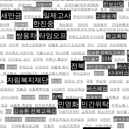
진보신당
대형마트
액관리제
전력대란
소
강정마을/제주/43항쟁
선거방침
멸종
박창신 신부
살인정권
전주시근로자종합복지관
효성
전북본부
새만금
일제고사
고용승계
진주의료원
큰빗이끼벌레
지방
한진중
합대책
입시부정
청보환경
장자연
대체복무
CJ대한통
 이상 두고 볼 수 없어 결정한 울산 현대자동차비정규직 여성 노동자 5인의 단식 농성.
쌍용차
타임오프
학교폭력
도르
징계
전북도교육창 인사검증
성장
선미촌
하루인권영화제
세월호 십자가 도보순례
객사
건강권
여성영화제
김승환 전북도교육감
청
전라북도 어린이집
더블스피크
무사귀환
내란음모
SSM
케이블카
수업
선거보도 감시
김주익
언론사 홍보비
지리산
도지사
전북
버스
버스
대리운전노동자
살처분
위장도급
시국성언
세월호 참사
시내버스
기 해고통보
대안에너지
대중교통시책평가
역사교과서
도가니
자림복지재단
후보
곽노현
외유성 연수
국회
추모제
산재사망
버스폐업
조세피난
직불금
사용후핵연료
사드배치
진보교육감
김완주
비
탄핵
영광원전
 국가수매제
지역언론
송경동
쌍용차파업
대한통운
중
민영화
민간위탁
계급
세월호 특별법
전주완주통합
민주노총 /
김승환 전북교육감
차
KBS
마음치유센터
교육의원
청소년인권
농산물 
불매운
항
전자주민증
인터넷실명제
전북도민일보·전라일보
성명서
아덴만
반납
인력퇴출프로그램
전철연
시설인권연대
군산 전북대병원
사드