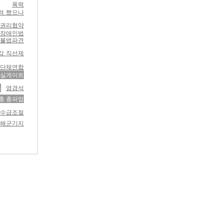
폭력
려 했으나
동권리협약
달장애인법
 불법파견
감 직선제
성단체연합
순실게이트
소
염경석
총 총파업
수급조절
정해군기지