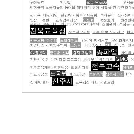
택시노동자
롯데월드
진보당
우체국
비정규직 노동자들의 동참을 확대하기 위해 사활을 건 투쟁조직을
선거구
대선개입
민영화 / 청주국제공항
석패율제
신재생에
안장 논란
교원업무경감
안도현
풍선효과
원전반
폭력은 중단되지 않았다.<br><br>다수의 조합원이 부상을
전북교육청
전북희망대회
끊는 쇳물 산재사망
현금
전북도청 성추행
프탈레이트
양심적 병역거부
군산화재참사
희망버스 / 희망뚜벅이
노동자
지정충전소
ISD
김득중
민
총파업
야권연대
원자력발전
문규현 신부
민영화 /
GMO
전라선 KTX
인력 퇴출 프로그램
공공부문 비정규직
이
전북고속
전북교육개혁
직권남용
집회의자유
아데카
노동부
의료공공성
버스노동자
경찰폭력
삼성서비스
FTA
전주시
쌀 개방 반대
교육감실 개방
국민모임