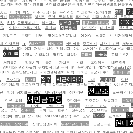
사내하도급
생명평화
2011민들레순례단
행정지도
친수법
플루토늄
학
크상태에 빠져 있다. 권오출
박경렬 조합원은 곧바로 인근 한마음병원으로 응급후송
구
종편
중고
이석채 회장
제주 강정마을
누리과정
박원순/뉴타운/재개발
원시
새만금 송전탑
해킹팀
중앙노동위원회
주민감사
민주노총총파업
등록금
KTX
공무원노조
지부
5.18
공동체라디오
셀프감사
용광로 산재사망
LH
자본잠식
동권
오현숙 전주시의원
유기수
살인진압
다기능화
익산학교
연장근로
문정현 신부.
영어회화전문강사
에어쇼
실명제 / 선거실명제
8대 안전운행
cp
6대요구안
제일여객
인력퇴출
준공영제
사람과 사람
전북
 참았습니다. 이제 저희는 나설 것입니다. 아니 나서야만 합니다”<br><br>파업
이마트
조중동
이명박 / 청와대
영전강
벽성대
교과부
고리 1호기
서민복지
집회시위 금지 가처분 신청
독립언론 네트워크
비대와 관리자들의 무차별적이고 무자비한 폭력이었다. <br><br>오늘(21일) 
미FTA
김복남살인사건
국가인권위원회
대학
떼죽음
공군기 추락
한솔케미칼
전주
박근혜하야
인권침해
직
추모일정
참교육
교대
밀본
장애인영화제
학교운영지원비
학습지노조 / 특수고용노동자 / 재능교육
CCTV
지자
전교조
진
학생 정치활동 탄압
시민감사관제
생환기원
교육혁명대
새만금교통
비
언론 외압
주한미군
전주교대
노동자합
노동
사
보안관찰법
한중fta
강봉근의원
유성엽
장애인 차별
단체교섭
 공급 중단
전주시장
국회의선
현수막
전주공장
공립유치원
한-EU FTA
전
정의당
성에 돌입한 상태이다. <br><br>일상적 무력 도발
교육복지
현대
노동조합 전북지부
장애인당원대회
무주덕유산리조트
근로감독관
 택배노동자 파업
성진여객
전주대비전대
국정언 선거개입 의혹
전북독립영화제