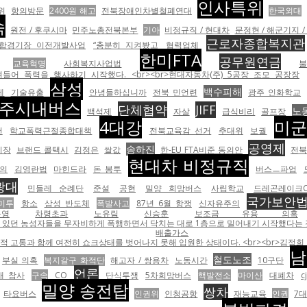
인사특위
위
항의방문
2400원 해고
전북장애인차별철폐연대
한국외대
속
원전 / 후쿠시마
민주노총전북본부
기아
비정규직 / 현대차
문정현 / 해군기지 
근로자종합복지관
합경기장 이전개발사업
“충분히 지켜봤고
협력업체
한미FTA
공무원연금
교육혁명
사회복지사업법
어 폭력을 행사하기 시작했다. <br><br>현대자동차(주) 5공장 조모 공장장
삼성
백수피해
제
기술유출
안녕들하십니까
전북 민언련
광주 인화학교
주시내버스
단체협약
JIFF
노
백석제
자살
급식비리
골프장
4대강
미
천
학교폭력근절종합대책
전북교육감 선거
추대위
보궐
공영제
송하진
시장
브랜드 콜택시
김정은
쌀값
한-EU FTA비준 동의안
전북
현대차 비정규직
의
김영란법
마힌드라
돈 봉투
버스ㅡ파업
광대
민들레 순례단
준설
공현
밀양 희망버스
사립학교
드레곤레이크C
국가보안
미투
항소
삼성 반도체
폭발사고
87년 6월 항쟁
신자유주의
동영
차령초과
노유림
신승훈
보조금 유용 의혹
자비하게 폭행하면서 닥치는 대로 1층으로 밀어내기 시작했다는 것이 노조의 설명이다. <br><br><tabl
배출가스
 고통과 함께 여전히 쇼크상태를 벗어나지 못해 입원한 상태이다. <br><br>김정
남
철도노조
부실 의혹
복지갈구 화적단
해고자 / 쌍용차
노동시간
10구단
언론
재 참사
구속
CO
단식투쟁
5차희망버스
핵발전소
마이산
대폐차
밀양 송전탑
쌍차
타요버스
인권위
인청공항
재능교육
인권
7