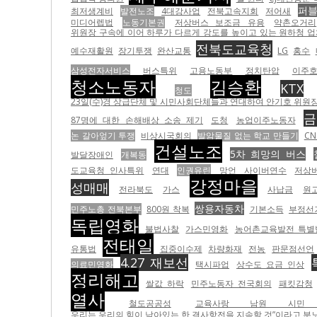
퍼
최저생계비
발전노조
4대강사업
전북고속지회
저어새
미디어렙법
노동기본권
저상버스 보조금 유용
약촌오거리
위원장 구속에 이어 하루가 다르게 강도를 높이고 있는 원하청 
전북도교육청
예수재활원
장기투쟁
완산교통
LG
홍수
삼성전자서비스
버스특위
고용노동부
정치탄압
이주
청소노동자
김승환
KTX
청도
23일(수)경 상급단체 및 시민사회단체들과 연대하여 안기호 위원장 
금
87명에 대한 손해배상 소송 제기
도청
농업이주노동자
논 갈아엎기 투쟁
비상시국회의
발암물질 없는 학교 만들기
C
건설노조
5차 희망의 버스
발달장애인
개복동
도교육청 인사특위
연대
인권유린
망언
사이버연수
저상
강정마을
성매매
전라북도
가스
사납금
원
쌍용자동차
민주노총 전북본부
800원 착복
기본소득
부정선
독립영화
불법사찰
가스민영화
농어촌교육발전 특별
전태일
유통법
집중이수제
차량화재
전농
판문점선언
4.27 재보선
의료민영화
택시파업
상수도 요금 인상
정리해고
쌀값 하락
민주노동자 전국회의
패킷감청
열사
철도공공성
교육사랑 남원 시민
우리는 우리의 힘이 남아있는 한 결사항전을 지속할 것”이라고 분노하고