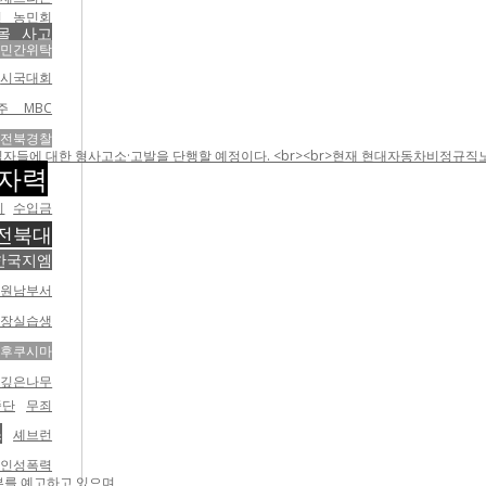
인
농민회
몰 사고
 민간위탁
시국대회
주 MBC
전북경찰
들에 대한 형사고소·고발을 단행할 예정이다. <br><br>현재 현대자동차비정규직노조는
자력
리
수입금
전북대
한국지엠
원남부서
장실습생
후쿠시마
리깊은나무
중단
무죄
스
셰브런
애인성폭력
거부를 예고하고 있으며