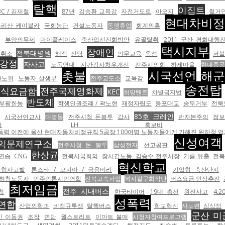
탈핵
이집트
BC / 김재철
87년
김승환 교육감
자전거도로
아오지
철거
현대차비
지리산 케이블카
국회농단
건설노동자
동맹휴업
회계의혹
부양의무제
마이플레이스
축산업선진화방안
유골탈취
2011 군산 평화대행
택시지부
장애인
전북대병원
허취소
해적
신당
의무교육
옥성
퍼
강정
자사고
노동연대
시간강사처우개선
전주시의회
하제마을
현대중
촛불
시국선언
해
환노위
노동자 살생부
전주교도소
교육감
송전탑
인식요금함
전주국제영화제
KEC
희망텐트
차별금지법
반도체
부팜한농
학생인권조례 / 곽노현
재정자립도
웅포대교
승무거부
전북
85호 크레인
시국선언교사
대명동
전주시청 돈봉투
감사
반자본주의
정보
법
LH 홍보비
울산 현대자동차비정규직 5공장 100여명 노동자들에게 가해진 원하청 업체의 압박이다. <br><br><table
신성여객
익문제연구소
전주시청 돈 봉투
삼성전자
선고공판
한상균
연습
CNG
전북시국회의
장시간노동
김승수 전주시장
기름 유출
전북
혁신학교
 형사고발
론스타 / 모피아 / 금융비리
기업형 축산단지
하청노동자
민주언론시민연합
전북고속파업
복지갈구화적단
버스요금 인상추진
최저임금
전주 시내버스
청
한국타이어
19대 총선
원전사고
4.2
성폭력
연합
산업의학과
비정규투쟁
탈핵버스
학교혁신
사노련
심상정
군산 미
인 이동권
조작
면담
월스트리트
이마트 불매
시청자참여프로그램