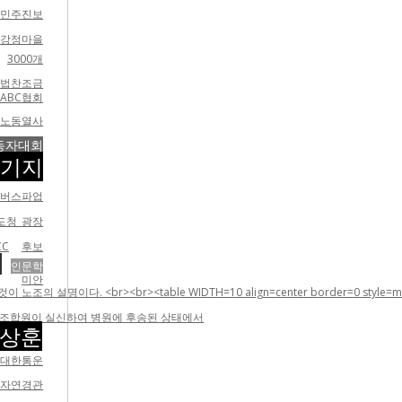
민주진보
/ 강정마을
3000개
불법찬조금
ABC협회
노동열사
동자대회
군기지
버스파업
도청 광장
C
후보
법
인문학
미안
e WIDTH=10 align=center border=0 style=margin-top:5;margin-
희 조합원이 실신하여 병원에 후송된 상태에서
상훈
cj대한통운
대자연경관