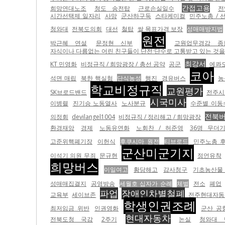
간접고용
희망연대노조
청도 송전탑
근로손실일수
전
시간선택제 일자리
사망
군산하구둑
스타케미컬
민주노총 / 
청와대
전북도의회
대선
철탑
쌀 목표가격 보장
성매매방지법
원전
박근혜 연설
문정현 신부
교원업무경감 종
자식이나 다름없는 어린 친구들이 단전·단수로 고통받고 있는 것을 더
최강서
KT 민영화
비정규직 / 희망광장 / 총선 공약
공군
에콰
코아
석면 매립
북한 핵실험
단식농성
행진
경유버스
농
학교비정규직
교원평가
SK브로드밴드
전주시
시국미사
이병렬
진기승 노동열사
노사분규
수준별 이동
전북
의정회
devilangel1004
비정규직 / 정리해고 / 희망광장
환경재앙
경제
노동유연화
노회찬 / 허준영
36명 무더
고준위핵폐기장
이헌식
후쿠시마 원전
티브로드
민주노총 
군산미군기지
이석기 의원 무죄
문규현
정언유착
희망버스
이일여고
황당해고
감사청구
기초농산물
성매매집결지
공영방송
세월호 십자가 순례
체벌
전소
폐업
파업
장애인차별철폐
교육부
세이브존
전주현대자동
학생인권조례
최저임금 위반
인권영화
군산 공
현대자동차
전북도청 국감
2주기
논실
청와대 