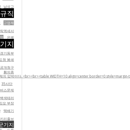
민
남성고
정규직
진
고엽제
블릭액세서
공업
은폐
군기지
경기동부
도청 봉쇄
공개청구
황의종
 WIDTH=10 align=center border=0 style=margin-top:5;margin-rig
35사단
버스문제
백색테러
김모 부장
0
택배기
키리졸브
군기지