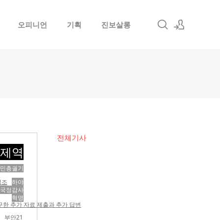
오피니언
기획
진보살롱
로그인
회원가입
전체기사
제역
도민총궐기
적조
하야
국정감사
혁명
구한 추가 자료 제출과 추가 답변
부안21