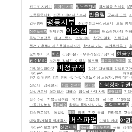
업무추진비
전교조 지키기
민간인 사찰
최저임금 현실화
M
반올림
노동존중사회
빈곤 / 에너지 / 복지
군부대 오염
평등지부
업무방해
주민추천교육장공모제
보도 통제
이소선
이주노동자
경제위기
미공군
버스중단사태
면
특별근로감독
해고노동자
소말리아
창구단일화
집회금지
원전 / 후쿠시마 / 동일본대지진
학생부 기재
부안주민투표
현금
버스
오체투지
SK
강정마을 / 국무총리실장 / 정박지
전주MBC
노개투
김석진
이정희
핵분열
참교육실천대회
동
비정규직
기업형슈퍼마켓
장애인차별철폐 정책요구안
비정규직 / 파견
안기호 위원장 강제 연행. <br><br>오늘 여성 노동자 5인에 대한 폭력 이전에 
전북장애우권
신년사
강제철거
자림 성폭력
전기원
삼성반도체
화재참사
차베스
급식실 산재 사망
병영캠프
전쟁
압수수색
전북녹색연합
유기태 교육의원
상수도
118명을
대학구조조정
고공단식농성
언론파업
학생부 폭력사실 기재
김승환교육감
통일쌀
횡령
정책
전주 폭발
전라북도 교육
버스파업
야권
대명동/개복동 화재참사
민영화 반대
산업재해
비정규직보호대책
이운남
희망뚜벅이
웅포
장애
새정치민주연합