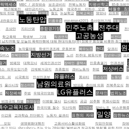
블릭액세스
지평선학교
MBC / 공정방송
보조금비리
전북노동자
85호크레
세월호 침
박근혜퇴진
새만금카지노
노동교육
제국주의
지하수 오염
업체의 탄압
금강
삼평리
국정화
철도
논실학교
전북교육감
영양사
김정희
익산
노동탄압
내란음모죄
기름유출
mingming2015
축산업허가제
체불임금
민주노총
전주대
종합경기장
호
조상만
지리산댐
전
고공농성
학교폭력 학생부 기재
직권면직
비전대
납치연행 및 오늘의 폭력만행에 대해 현대자동차(주) 정몽구 회장을 비롯한 최고 책임자
원
속노조
현대
농작물재해
학생인권조례 운동본부
복수노조
알권리
지방선거
NG버스
전북민언련
리비아
노선
전주대. 평등지부
청년유니온
보
철거
방폐장
대학강사
세계인권선언
장애인 콜택시
민중총궐기
인권조례
저상버스
버스 의무도입기준
강제퇴거금지
최종합의
경비노동자
헌법
유플러스
고와 피
시국회의
인성인권부
쫑파티
중소상인
노동당
수
남원의료원
거
울산시장
청소미화
박대용
추미애 의원
전북추모식
현
LG유플러스
직장폐쇄
문재인
법외노조
법
주범
우체국민영화
비정규직 차별
현장실습
이병렬 열사
입시폐지
공급
성추행
투쟁사업장
뿌
특수교육지도사
한국지엠 철수
익산악취
시간강사
알바노조
버스운행
밀양
표현의 자유
참한뉴
이갑용
교과학습 진단평가
노동자 쉴권리
 모임
생명평화대행진
고용서비스활성화법
직업안정법
장
 있다. <br><br>노조는 오는 28일(월) ‘불법파견 정규직화 쟁취’를 위한 잔업 