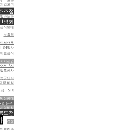
칙
드론
 되었으며
조조정
알바노동
 민영화
급식연대
보육원
농민선언문
 34일차
학교급식
지지선언
오전 8시
철도공사
농공단지
체장 비리
장정
STX
해방선봉대
대리운전
시설비리
북도청
차
경찰
규제프리존