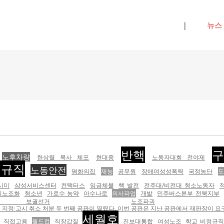
메뉴 건너뛰기
|
뉴스
반핵
구
노후차량
한상렬 목사 체포
현대중
노동자대회 전야제
정규직
노동안전
평화의집
재능
공무원
장애여성성폭력
국정농단
시미
삼성서비스센터
컨택터스
임금체불
핵 발전
전주대/비전대 청소노동자
외노조화
청소년
가로수 농약
아수나로
의사파업
개발
민주버스본부 전북지부
보궐선거
노조파괴
 지정·고시 취소 처분 두 번째 공판이 열렸다. 이번 공판은 지난 공판에서 재판장이 요
세월호
직접고용
월드컵
직장갑질
진보대통합
여성노조
학교 비정규직