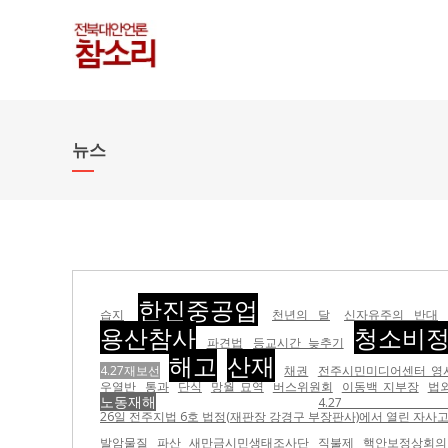
뉴스
한진중공업
습지
천년의 달
신자유주의 반대
용산참사
청소비
파견법
등교시간 늦추기
해고
산재
4.27재보선
채권
전주시민미디어센터 영
우열반
통과
단식
망월 묘역
버스위원회
이동백 지부장
법
노동재해
4.27 
26일 전주지법 6호 법정(재판장 강경구 부장판사)에서 열린 자사고
발암물질
파산
새만금시민생태조사단
직불제
핵안보정상회의