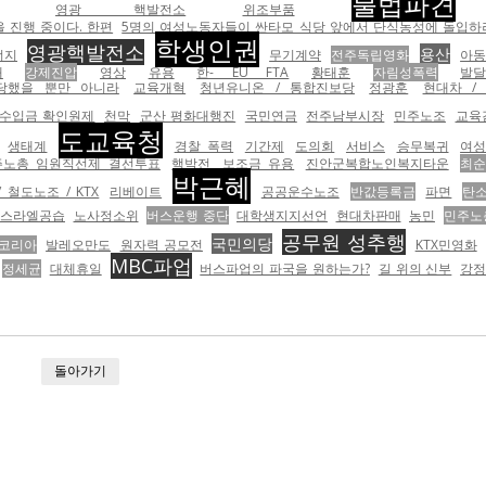
불법파견
영광 핵발전소
위조부품
 진행 중이다. 한편
5명의 여성노동자들이 싼타모 식당 앞에서 단식농성에 돌입하
학생인권
영광핵발전소
용산
너지
무기계약
전주독립영화
아
대
강제진압
영상
유용
한- EU FTA
황태훈
자림성폭력
발
 당했을 뿐만 아니라
교육개혁
청년유니온 / 통합진보당
정광훈
현대차 /
수입금 확인원제
천막
군산 평화대행진
국민연금
전주남부시장
민주노조
교육
도교육청
생태계
경찰 폭력
기간제
도의회
서비스
승무복귀
여
주노총 임원직선제 결선투표
핵박전
보조금 유용
진안군복합노인복지타운
최
박근혜
 철도노조 / KTX
리베이트
공공운수노조
반값등록금
파면
탄
스라엘공습
노사정소위
버스운행 중단
대학생지지선언
현대차판매
농민
민주노
공무원 성추행
국민의당
코리아
발레오만도
원자력 공모전
KTX민영화
MBC파업
정세균
대체휴일
버스파업의 파국을 원하는가?
길 위의 신부
강
돌아가기