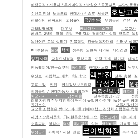
비정규직 / 서울시 / 무기계약직 / 박원순 / 공공부문
부당노동행
호남고
수신료 인상
노동조합
현대차 / 신승훈
서윤근
금강방송
진보신당 전북도당
고용불안
무형유산
경유
종
차라리영화제
대우차
캐나다산 쇠고기
보육교사
곧바로 2백여 명의 원청 관리자와 경비대가 식당 앞으로 몰려들
농산어촌 교육 살리기
전북평학
전국노동자대회
인터넷 실명
전
학비
#미투운동
울산
성폭행
오현숙 시의원
서신검열
정전사태
교원인사정책
무상교육
도청 집회 허가제
내성
퇴진
전동휠체어/전동스쿠터
통상임금
현대차 노조
남부
핵발전
수신료
사립학교 개혁
6월 항쟁
전주 촛불
질
유성기업
원
고용보장
벤젠
한일정보보호협정
통합진보당
비정규직 / 현대자동차 / 불법파견
염호석
해군기지 / 강정마을
전주종합경기장
정
최모 차장의 진두지휘 하에 단식에 돌입한 아주머니들은 물론 함께 있던 농성자들을 무
유가부수
서울시장선거
권오출 조합원은 찢어진 머리를 꿰매야 했고 김정희 조합원은 육체적
사망 / 쌍용자동차
CJ대한통운택배 파업
국정교과서
메이데이
소음피해
양심수
택시
택시감차
일본
평화바람
개복동 화
코아백화점
무상급식
사회복지시설
연료
녹색기업