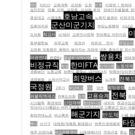
KBS
지리산
교육개혁
김정희
도청
미투
이명박 / 청와대
살인진압
망월 묘역
김득중
이석채 회장
장애인차별철폐 정
호남고속
웅포대교
시국대회
노동자 쉴권리
비정규직 
군산미군기지
집회의자유
부당노동행위
사납금
최강서
도의회
낫 테러
교원인사정책
전라북도 어린이집
동부팜한농
의무교육
염경석
외유성 연수
국정감사
김정희 조합원은 폭력이 벌어지는 과정에 대한 충격으로 정신적
쌍용차
야권연대
한중fta
용광로 산재사망
cp
생태계
비정규직
한미FTA
노동재해
혁명
지역언론
국회농단
노동교육
브랜드 콜택시
대안에너지
박원순/뉴타운/
희망버스
전북
생명평화
시국선언교사
노개투
국정원
희망광장
2주기
부당해고
ISD
망언
집
전북
고용승계
퍼블릭액세스
전북도의회
징계
문정
산업재해
시신탈취
환경재앙
청년유니온
대우차
현금수입금
자식이나 다름없는 어린 친구들이 단전·단수로 고통받고 있는 것을 더
해군기지
반도체
희망연대노조
버스특위
기름 유
타
택시
선거구
대명동/개복동 화재참사
하루인권영화제
김
제주 강정마을
버스운행 중단
신재생에너지
연장근로
항소