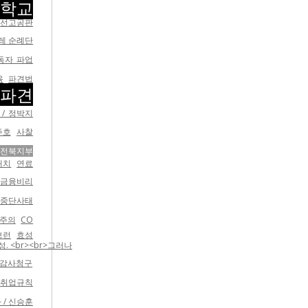
신학교
선고공판
레 순례단
동자 파업
육
파견법
법파견
/ 정박지
주호
사찰
 전북지부
배치
연료
 금융비리
스중단사태
주의
CO
브런
효성
 <br><br>그러나
감사청구
취업규칙
 / 신승훈