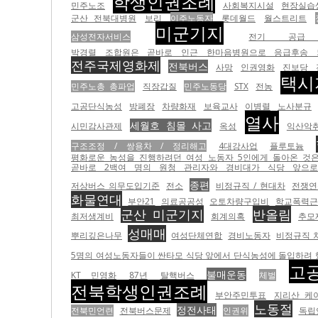
학생인권조례
민주노조
사회복지시설
현장실습
군산 전북대병원
보리
이주노동자
롯데월드
월스트리트
미군기지
삼성전자서비스
전기 공급
박경렬 조합원은 곧바로 인근 한마음병원으로 응급후송 
전주국제영화제
전북버스
사망
인권영화
진보당
택시
민주노총 총파업
직장갑질
민주노동당
STX
전농
고공단식농성
방폐장
차량화재
보육교사
이병렬
노사분규
열사
세월호 침몰 사고
시민감사관제
옥성
익산악
구조조정 / 쌍용차 / 정리해고
4대강사업
플루토늄
평화로운 농성을 진행하려던 여성 노동자 5인에게 돌아온 것은 경
곧바로 2백여 명의 원청 관리자와 경비대가 식당 앞으로 몰
종편
저상버스 의무도입기준
전소
비정규직 / 현대차
전쟁연
화물연대
부안21
의료공공성
오토차량구입비
학교폭력근
군산 미군기지
반올림
최저생계비
회계의혹
추모
성매매
뿌리깊은나무
여성단체연합
경비노동자
비정규직 
5명의 여성노동자들이 싼타모 식당 앞에서 단식농성에 돌입하려
고
불매운동
KT 민영화
87년
탈핵버스
체벌
전북학생인권조례
부안주민투표
지리산 케
노동절
정전사태
전북민언련
전북버스문제
인권위
독립