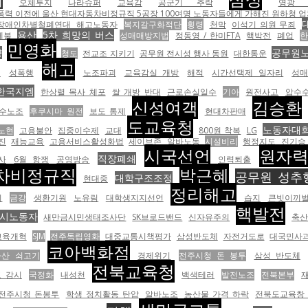
제
오체투지
나라슈퍼
교육감
공군기 추락
영광 
울산 현대자동차비정규직 5공장 100여명 노동자들에게 가해진 원하청 업체의 압박이다. <br><br><table
장애인차별철폐연대
해고노동자
복지갈구화적단
횡령
천막
이석기 의원 무죄
용산
5차 희망의 버스
체불
성매매방지법
정동영 / 한미FTA
핵박전
폐업
민영화
량
공무원
청도
전교조 지키기
공무원 전시성 행사 동원
대한통운
해고
법
성폭행
노조파괴
교육감실 개방
해적
시간선택제 일자리
성
한국지엠
한상렬 목사 체포
쌀 개방 반대
근로손실일수
기아
원전사고
압수
신성여객
김승환
수노조
후쿠시마 원전
보도 통제
현대차판매
도교육청
노동자대
노현
고용불안
집중이수제
교대
800원 착복
LG
진
재능교육
고용서비스활성화법
세이브존
알바노동
시설비리
행정지도
진기승
시국선언
원자
직장폐쇄
사
6월 항쟁
공영방송
인력퇴출
차비정규직
박근혜
공무원 성추
대학구조조정
현대중
정리해고
기
금강
생환기원
노유림
대학생지지선언
습지
큰빗이끼
핵발전
시노동자
새만금시민생태조사단
SK브로드밴드
신자유주의
축
교육개혁
SJM
전주독립영화
대중교통시책평가
삼성반도체
자전거도로
대국민사
코아백화점
다산 쇠고기
경제위기
전주시청 돈 봉투
삼성 반도체
전북교육청
 감시
국정화
내성천
백색테러
발전노조
전북본부
전주시청 돈봉투
학생 정치활동 탄압
알바노조
농산물 가격 하락
전북도교육창