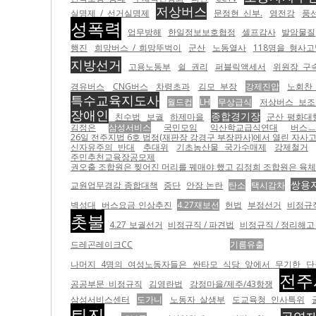
저상버스
실명제 / 선거실명제
문정현 신부.
영전강
풍
성폭력
업무방해
한일정보보호협정
셀프감사
발암물질
행진
희망버스 / 희망뚜벅이
군산
노동열사
118명을 형사고
지방선거
고용노동부
쉴 권리
퍼블릭액세서
위원장 구
경유버스
CNG버스
차령초과
김모 부장
강제진압
노회찬 
특수교육지도사
월드컵
LH
무상급식
저상버스 보조
장애인
종합경기장
친수법
보궐
하제마을
군산 평화대
김정은
삼성서비스
국민모임
익산학교급식연대
버스ㅡ
26일 전주지법 6호 법정(재판장 강경구 부장판사)에서 열린 자사고
신자유주의 반대
추대위
기초농산물 국가수매제
강제철거
주민추천교육장공모제
권오출 조합원은 찢어진 머리를 꿰매야 했고 김정희 조합원은 육체적
쌍용
교원업무경감 종합대책
중단
안장 논란
탄소
택시감차
벽성대
버스요금 인상추진
4.27재보선
헌법
부정선거
비정규직
촛불
4.27 보궐선거
비정규직 / 파견법
비정규직 / 정리해고
드레곤레이크CC
기름유출
나머지 4명의 여성노동자들은 싼타모 식당 앞에서 무기한 단식농
전주
공공부문 비정규직
김영란법
강정마을/제주/43항쟁
삼성서비스센터
도가니
노동자 살생부
도교육청 인사특위
퇴진