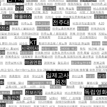
탁
가스민영화
비정규투쟁
지자체장 비리
전력대란
재정자립도
조작
농산어촌 교
언론
법외노조
도청 광장
CNG
신당
북한 핵실험
의료민영화
버스위원
 기재
단식
정년해고
박근혜 퇴진
농공단지
타요버스
사망 / 쌍용자동차
유플러스
자사고
금강방
외주화
지하수 오염
전라북도문화예술지부
전주대
케이블카
장
이주노조
전주교도소
비정규직보호대책
4.20
발전소
현대차 / 불법파견
한-EU FTA
민주노총전북본부
동맹휴업
전액관리제
민일보·전라일보
전주대비전대
민주노총 / 희망광장
전북 민언련
백석제
지방
직불제
토지리모델링
전북평학
진보교육감
군산화재참사
KT
을 뿐만 아니라
상수도
학생인권조례 / 곽노현
최저임금 현실화
대명동
하
시국미사
언론사 홍보비
박창신 신부
2400원 해고
학칙
박근혜 연설
자유
전라북도
6대요구안
민영화 반대
오현숙 전주시의원
전주 폭발
김석진
교
신부
전북추모식
대체복무
용산/특별사면
민주노총 임원직선제 결선투표
민중총
야권연합
니까
전주남부시장
경영부실
철도공사
참교육실천대회
전북교육
노동자대
 있다. <br><br>노조는 오는 28일(월) ‘불법파견 정규직화 쟁취’를 위한 잔업 
일제고사
강정
스쿠터
최종합의
경유
무상교육
완산교통
미공군
원전
영화
이병렬 열사
논 갈아엎기 투쟁
KTX민영화
불법사찰
발
대
교육사랑 남원 시민 모임
체불임금
황태훈
철도공공성
노동
독립영
진보신당
송하진
노후버스
김승환교육감
버스운행중단
노동안전
조상만
한국외대
남원시
MBC / 김재철
염호석
교육혁
로복지공단
김승환 교육감
미디어렙법
장애인당원대회
이갑용
차라리영화제
관리
전임자
정치탄압
전북교육감 선거
장애여성성폭력
진보신당 전북도당