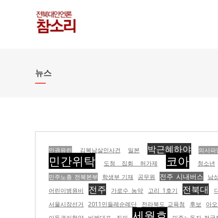
뉴스
박근혜하야
인권유린
김복남살인사건
밀본
의사파
민간위탁
코아
도청 집회 허가제
청소년
전주 시내버스
민주노총 전북본부
학생부 기재
공무원
남
전주
전북대
어린이병원비
가로수 농약
고리 1호기
서울시장선거
2011민들레순례단
전라북도 교육청
후보
아오
세월호
아동권리협약
비례대표
질의
민주노동자 전국