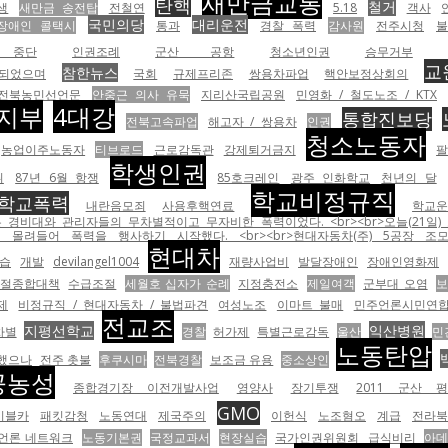
새만금교통
탄핵
철거
생
새만금 송전탑
전철연
5.18
객사
국민의당
대리운전
장애인 콜택시
통과
경찰 폭력
감사원
전주시청
불
 중단
인권조례
군산 공항
청소년인권
승무거부
교
참한뉴스
되었으며
국회
규제프리존
쌍용차파업
핵안보정상회의
전북농민선언문
안중근 의사 유묵
지리산국립공원
민영화 / 철도노조 / KTX
지부
4대강
통합진보당
전북고속파업
해고자 / 쌍용차
인권
청소노동자
농업이주노동자
티브로드
근로감독관
강제퇴거금지
학생인권
취
87년 6월 항쟁
85호크레인
광주 인화학교
천년의 달
학교비정규직
학교폭력
내란음모죄
사용후핵연료
학교
비대와 관리자들의 무차별적이고 무자비한 폭력이었다. <br><br>오늘(21일) 
려들어 폭력을 행사하기 시작했다. <br><br>현대자동차(주) 5공장 조
현대차
습
개발
devilangel1004
재량사업비
발달장애인
장애인영화제
절종합대책
수급조절
세월호 십자가 순례
지정충전소
제일여객
군부대 오염
제
비정규직 / 현대자동차 / 불법파견
여성노조
이마트 불매
민주언론시민연
전교조
지평선학교
익산병원
차별
경찰
허가제
특별근로감독
울산
민
노동탄압
 했으나
전주 촛불
후쿠시마
전북경찰
보조금 유용
중소상인
공농성
종합경기장 이전개발사업
영양사
장기투쟁
2011 군산 
GMO
이블카
패킷감청
노동연대
제국주의
이헌식
노조혐오
계급
전라북
언론 네트워크
노동기본권
국정교과서
현장실습
국가인권위원회
급식비리
아데