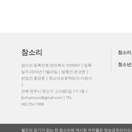
참소리
참소리
청소년
참소리 등록번호:전라북도 아00047 | 등록
일자:2010년11월23일 | 발행인:문규현 |
편집인:홍정훈 | 청소년보호책임자:이원식
|
전북 전주시 완산구 고사평2길 7-3 1층 |
jbchamsori@gmail.com | TEL.
063.254.1968
별도의 표기가 없는 한 참소리에 게시된 저작물은 정보공유라이선스 