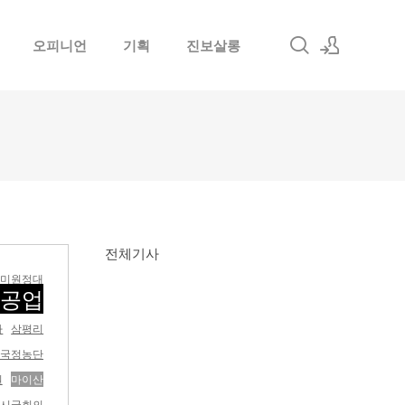
오피니언
기획
진보살롱
로그인
회원가입
전체기사
미원정대
중공업
사
삼평리
국정농단
원
마이산
시국회의