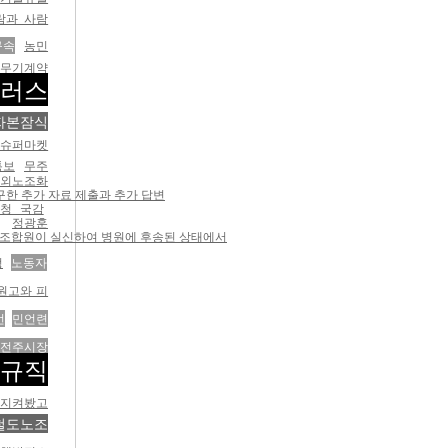
람과 사람
구속
농민
무기계약
플러스
자본잠식
형슈퍼마켓
통보
무주
법외노조화
구한 추가 자료 제출과 추가 답변
청 국감
정광훈
희 조합원이 실신하여 병원에 후송된 상태에서
정
노동자
원고와 피
언
민언련
전주시장
정규직
 지켜봤고
철도노조