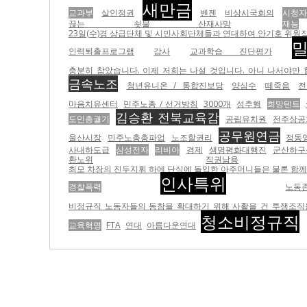
새만금
교과부
살인정권
벤젠
비상시국회의
시청자
끊는 쇳물 산재사망
재능
23일(수)경 상급단체 및 시민사회단체들과 연대하여 안기호 위원장 
인력퇴출프로그램
감사
교과학습 진단평가
충분히 참았습니다. 이제 저희는 나설 것입니다. 아니 나서야만 합니
금속노조
청년유니온 / 통합진보당
양심수
떼죽음
전
마음치유센터
민주노총 / 선거방침
3000개
성추행
희망텐트
김승환 전북교육감
도민총궐기
공립유치원
전주상공
공무원연금
울산시장
민주노총총파업
노조할권리
정동
사내하도급
삼성전자
리비아
경제
생명평화대행진
군산하구
환노위
직권남용
최모 차장의 진두지휘 하에 단식에 돌입한 아주머니들은 물론 함께 있던 농성자들을 무
인사특위
경찰폭력
노동
비정규직 노동자들의 동참을 확대하기 위해 사활을 건 투쟁조직을
청소비정규직
교육혁명
FTA
연대
아름다운연대