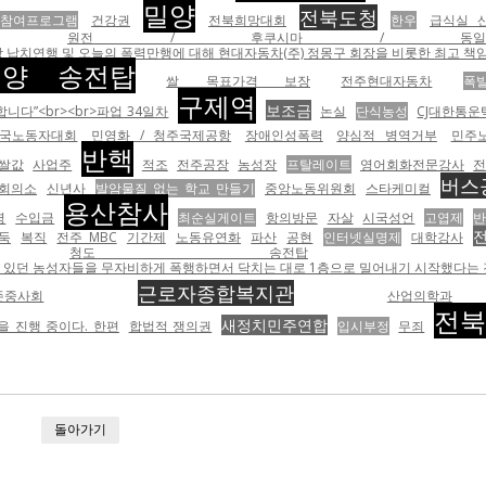
밀양
전북도청
참여프로그램
건강권
전북희망대회
한우
급식실 
원전 / 후쿠시마 / 동일본대
납치연행 및 오늘의 폭력만행에 대해 현대자동차(주) 정몽구 회장을 비롯한 최고 책임자
밀양 송전탑
쌀 목표가격 보장
전주현대자동차
폭
구제역
보조금
다”<br><br>파업 34일차
논실
단식농성
CJ대한통운
국노동자대회
민영화 / 청주국제공항
장애인성폭력
양심적 병역거부
민주
반핵
쌀값
사업주
적조
전주공장
농성장
프탈레이트
영어회화전문강사
버스
회의소
신년사
발암물질 없는 학교 만들기
중앙노동위원회
스타케미컬
용산참사
영
수입금
최순실게이트
항의방문
자살
시국성언
고엽제
둑
복직
전주 MBC
기간제
노동유연화
파산
공현
인터넷실명제
대학강사
청도 송전탑
자비하게 폭행하면서 닥치는 대로 1층으로 밀어내기 시작했다는 것이 노조의 설명이다. <br><br><tabl
근로자종합복지관
존중사회
산업의학과
전북
새정치민주연합
 진행 중이다. 한편
합법적 쟁의권
입시부정
무죄
돌아가기