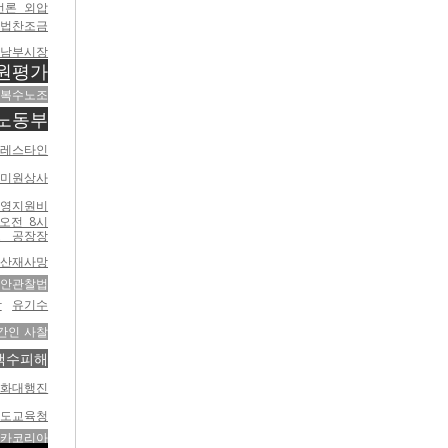
언론 외압
법찬조금
남부시장
원평가
복수노조
노동부
팔레스타인
미원상사
운영지원비
오전 8시
모 공장장
산재사망
보안관찰법
합
유기수
간인 사찰
백수피해
평화대행진
도교육청
카코리아