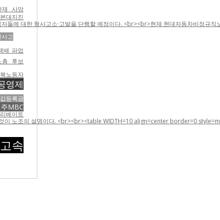
산재 사망
지진
들에 대한 형사고소·고발을 단행할 예정이다. <br><br>현재 현대자동차비정규직노조는
발사고
택배 파업
노총 후보
전북노동자
공영제
반값등록금
전주MBC
리베이트
e WIDTH=10 align=center border=0 style=margin-top:5;margin-
고속