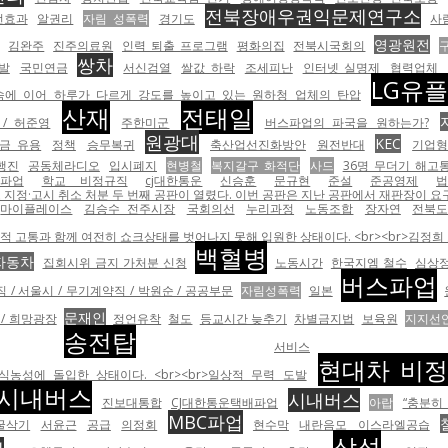
전북장애우권익문제연구소
선효과
알권리
자림 성폭력
경기도
사
영광원전
김완주
진주의료원
인력 퇴출 프로그램
평화의집
전북시국회의
쌍차
발
국민연금
서신검열
쌀값 하락
조세피난
인터넷 실명제
협력업체
LG유
속에 이어 하루가 다르게 강도를 높이고 있는 원하청 업체의 탄압
산재
전태일
/ 허준영
주한미군
버스파업의 파국을 원하는가?
원광대
KEC
금 유용
정책
승무복귀
축산업선진화방안
원전반대
기업
행진
공동체라디오
입시폐지
현병철
복지갈구 화적단
사드
36명 무더기 해고
파업
학교 비정규직
cj대한통운
신승훈
문규현
준설
준공영제
 지정·고시 취소 처분 두 번째 공판이 열렸다. 이번 공판은 지난 공판에서 재판장이 요
마이플레이스
김승수 전주시장
국회의선
누리과정
노동조합
장자연
전북도
 고통과 함께 여전히 쇼크상태를 벗어나지 못해 입원한 상태이다. <br><br>김정
백혈병
자동차
집회시위 금지 가처분 신청
노동시간
한국지엠 철수
심상
버스파업
 / 서울시 / 무기계약직 / 박원순 / 공공부문
자림성폭력
일본
문재인
 / 희망광장
정언유착
철도
등교시간 늦추기
차별금지법
보육원
지지선
송전탑
서비스
현대차 비
성에 돌입한 상태이다. <br><br>일상적 무력 도발
시내버스
시내버스
진보대통합
CJ대한통운택배파업
아랍
“충분히
MBC파업
굴삭기
서윤근
공급
의정회
현수막
내란음모
이스라엘공습
삼성