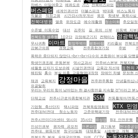
차베스
이일여중고
에콰도르
가스
전북버스파업
익산 민간위
버스폐업
세계인권선언
더블스피크
박대용
버스노동자
직불금
직접고용
시간강사처우개선
웅포
학생부 폭력사실
전북대병원
멸종
위장도급
예수재활원
청소미화
추모일정
수준별 이동수업
대선
김주익
길 위의 신부
이동백 지부
영광핵
전북도청 성추행
10구단
강정해군기지
컨택터스
이마트
무사귀환
희망뚜벅이
평화바람
키리졸브
전북도
강봉근의원
경쟁교육
전주종합경기장
주범
폭력은 중단되지 않았다.<br><br>다수의 조합원이 부상을 당했
학생인권조례 운동본부
역사교과서
민주버스본부 전북지부
표현의 
세월호 십자가 도보순례
시설인권연대
교육감 직선제
해킹팀
홍수
부실 의혹
교육혁명대장정
장애인 차별
문정현 
강정마을
채권
교육복지
전주완주통합
안녕들하십
유골탈취
우리는 우리의 힘이 남아있는 한 결사항전을 지속할 것”이라고 분노하고
SSM
단체교섭
전주시근로자종합복지관
전동휠체어/전동
KTX 민
기업형 축산단지
택시파업
전북독립영화제
전주대/비전대 청소노동자
고준위핵폐기장
전주대/비전
전주시민미디어센터 영시미
35사단
유성엽
8대 안전운행
인성인권부
원자력 공모전
언론파업
경기동부
현대중공업
전주대. 평등지부
창구단일화
대체휴일
사립학교 개혁
근
노동자자주
전북도청 봉쇄
우체국민영화
파면
CCTV