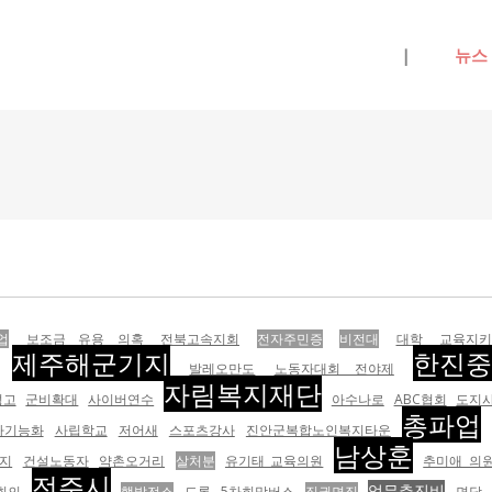
메뉴 건너뛰기
|
뉴스
업
보조금 유용 의혹
전북고속지회
전자주민증
비전대
대학
교육지키
제주해군기지
한진
발레오만도
노동자대회 전야제
자림복지재단
성고
군비확대
사이버연수
아수나로
ABC협회
도지
총파업
다기능화
사립학교
저어새
스포츠강사
진안군복합노인복지타운
남상훈
지
건설노동자
약촌오거리
살처분
유기태 교육의원
추미애 의
전주시
업무추진비
회의
핵발전소
드론
5차희망버스
직권면직
면담