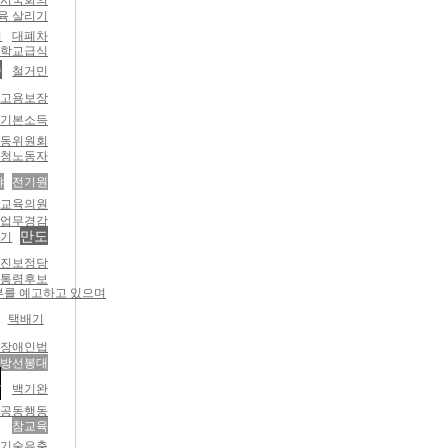
육 살리기
회
대폐차
학교급식
송
철거민
고용보장
기본소득
노동위원회
하청노동자
야
전기원
교육의원
원업무경감
만도
궐기
진보정당
통령후보
거부를 예고하고 있으며
택배기
달장애인법
해방선봉대
화
백기완
명공동행동
참교육
기술유출