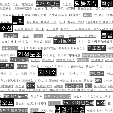
평등지부
혁
4.27 재보선
핵 발전
미안
화재참사
이정희
책요구안
비정규직교수
빈곤 / 에너지 / 복지
우열반
판문점선언
코레일테크
/ 희망광장 / 총선 공약
#미투운동
오현숙 시의원
배출가스
정세균
돈 봉투
민들
탈핵
황의종
학교폭력 학생부 기재
노선
청와대 반납
CJ대한통운 택배노
이소선
세월호 특별법
농민회
위조부품
학습지노조 / 특수고용노동자 / 재능교
불
인권침해
칠레
노동당
LH 홍보비
MBC / 공정방송
국가보안법
 쇼크상태에 빠져 있다. 권오출
철탑
강정마을 / 국무총리실장 
구조조정
문규현 신부
부양의무제
새만금카지노
퇴거단행가처분신청
이
건설노조
원하청연대
대선개입
우체국
황당해고
전국대리운전노동조합
85호 크레인
재개발
아덴만
학교혁신
밀양 희망버스
이일여고
논실학교
사드
도교육청
정의당
전태일 / 이소선 / 김진숙 / 희망버스
론스타 / 모피아 /
김진숙
간접고용
회금지
상수도 요금 인상
영상
수신료 인상
버
현대
현 / 해군기지 / 강정마을
전주교대
쫑파티
제임스 페트라스
통일쌀
반자본
KTX
원자력발전
버스
 확인원제
수신료
보조금비리
선미촌
단식투쟁
셰
 이상 두고 볼 수 없어 결정한 울산 현대자동차비정규직 여성 노동자 5인의 단식 농성.
대리운전노동자
출
청보환경
해군기지 / 강정마을
소말리아
직업안정법
은폐
임오프
장애인차별철폐
파업
골프장
노동자 대통령
삼양다방
SK
남원의료원
승환 전북도교육감
이운남
민주진보
세월호 참사
현대차