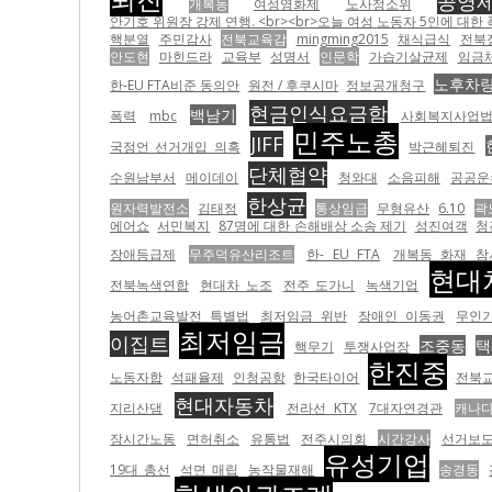
공영
개복동
여성영화제
노사정소위
안기호 위원장 강제 연행. <br><br>오늘 여성 노동자 5인에 대한 폭력 이전에 
핵분열
주민감사
전북교육감
mingming2015
채식급식
전북
안도현
마힌드라
교육부
성명서
인문학
가습기살균제
임금
노후차
한-EU FTA비준 동의안
원전 / 후쿠시마
정보공개청구
현금인식요금함
백남기
폭력
mbc
사회복지사업
민주노총
JIFF
국정언 선거개입 의혹
박근혜퇴진
단체협약
수원남부서
메이데이
청와대
소음피해
공공운
한상균
원자력발전소
김태정
통상임금
무형유산
6.10
곽
에어쇼
서민복지
87명에 대한 손해배상 소송 제기
성진여객
청
장애등급제
무주덕유산리조트
한- EU FTA
개복동 화재 참
현대
전북녹색연합
현대차 노조
전주 도가니
녹색기업
농어촌교육발전 특별법
최저임금 위반
장애인 이동권
무인
최저임금
이집트
조중동
택
핵무기
투쟁사업장
한진중
노동자합
석패율제
인청공항
한국타이어
전북
현대자동차
지리산댐
전라선 KTX
7대자연경관
캐나
장시간노동
면허취소
유통법
전주시의회
시간강사
선거보도
유성기업
19대 총선
석면 매립
농작물재해
송경동