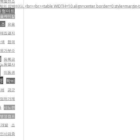
핵발전소
 WIDTH=10 align=center border=0 style=margin-top:5;margin-rig
대형마트
한솔케미칼
노조
유용
매매집결지
수색
합격
유가부수
회
등록금
 노동열사
력
이동권
행
학비
벌레
공군
산업허가제
과
사노련
병영캠프
재개발
소
 인사검증