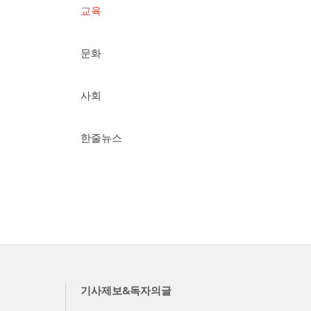
교육
문화
사회
한줄뉴스
기사제보&독자의글