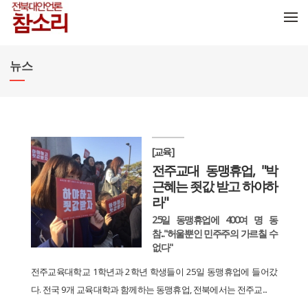
메뉴 건너뛰기
뉴스
[교육]
전주교대 동맹휴업, "박
근혜는 죗값 받고 하야하
라"
25일 동맹휴업에 400여 명 동
참..."허울뿐인 민주주의 가르칠 수
없다"
전주교육대학교 1학년과 2학년 학생들이 25일 동맹휴업에 들어갔
다. 전국 9개 교육대학과 함께하는 동맹휴업, 전북에서는 전주교...