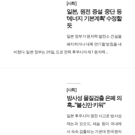
[사회]
일본, 원전 증설 중단 등
‘에너지 기본계획’ 수정할
듯
일본 정부가 원자력 발전소 건설을
폐지하거나 대폭 연기할 방침을 내
비쳤다. 일본 정부는 29일, 도쿄 전력 후쿠시마 제1 원자력 ...
[사회]
방사성 물질검출 은폐 의
혹..."불신만 키워"
일본 후쿠시마 원전 사고로 방사성
제논과 요오드, 세슘 등이 국내에
서 속속 검출되는 가운데 한국원자