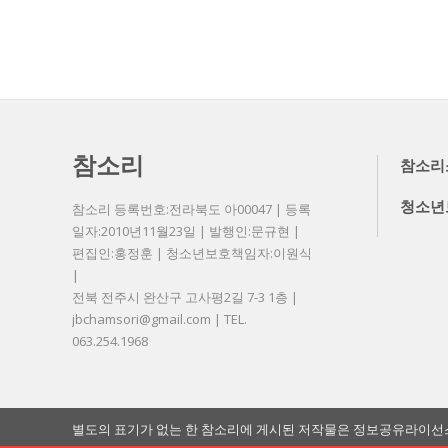
참소리
참소리
청소년
참소리 등록번호:전라북도 아00047 | 등록
일자:2010년11월23일 | 발행인:문규현 |
편집인:홍정훈 | 청소년보호책임자:이원식
|
전북 전주시 완산구 고사평2길 7-3 1층 |
jbchamsori@gmail.com | TEL.
063.254.1968
별도의 표기가 없는 한 참소리에 게시된 저작물은 정보공유라이선스 