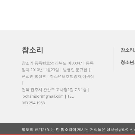
참소리
참소리
청소년
참소리 등록번호:전라북도 아00047 | 등록
일자:2010년11월23일 | 발행인:문규현 |
편집인:홍정훈 | 청소년보호책임자:이원식
|
전북 전주시 완산구 고사평2길 7-3 1층 |
jbchamsori@gmail.com | TEL.
063.254.1968
별도의 표기가 없는 한 참소리에 게시된 저작물은 정보공유라이선스 