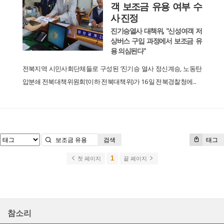
객 보조금 유용 여부 수
사 진정
진기승열사 대책위, "신성여객 저
상버스 구입 과정에서 보조금 유
용 의심된다"
전북지역 시민사회단체들로 구성된 ‘진기승 열사 정신계승, 노동탄
압분쇄 전북대책위원회’(이하 전북대책위)가 16일 전북경찰청에...
검색
태그
1
첫 페이지
끝 페이지
참소리