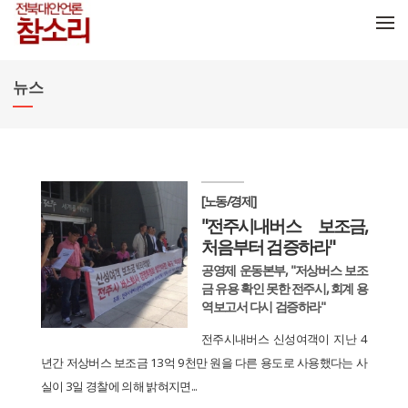
메뉴 건너뛰기
뉴스
[노동/경제]
"전주시내버스 보조금,
처음부터 검증하라"
공영제 운동본부, "저상버스 보조
금 유용 확인 못한 전주시, 회계 용
역보고서 다시 검증하라"
전주시내버스 신성여객이 지난 4
년간 저상버스 보조금 13억 9천만 원을 다른 용도로 사용했다는 사
실이 3일 경찰에 의해 밝혀지면...