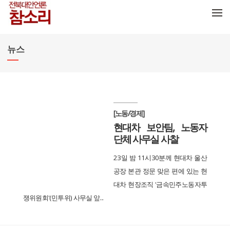
메뉴 건너뛰기
뉴스
[노동/경제]
현대차 보안팀, 노동자
단체 사무실 사찰
23일 밤 11시30분께 현대차 울산
공장 본관 정문 맞은 편에 있는 현
대차 현장조직 '금속민주노동자투
쟁위원회'(민투위) 사무실 앞...