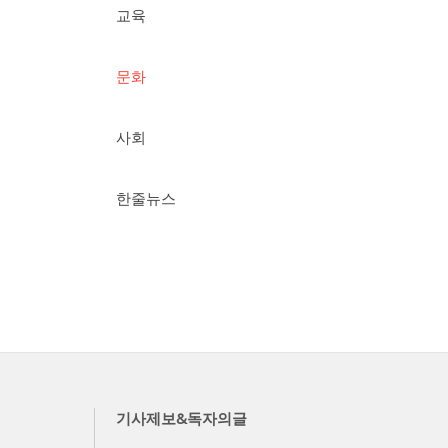
교육
문화
사회
한줄뉴스
기사제보&독자의글