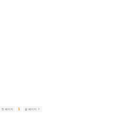
1
첫 페이지
끝 페이지