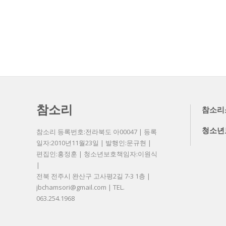
참소리
참소리
청소년
참소리 등록번호:전라북도 아00047 | 등록
일자:2010년11월23일 | 발행인:문규현 |
편집인:홍정훈 | 청소년보호책임자:이원식
|
전북 전주시 완산구 고사평2길 7-3 1층 |
jbchamsori@gmail.com | TEL.
063.254.1968