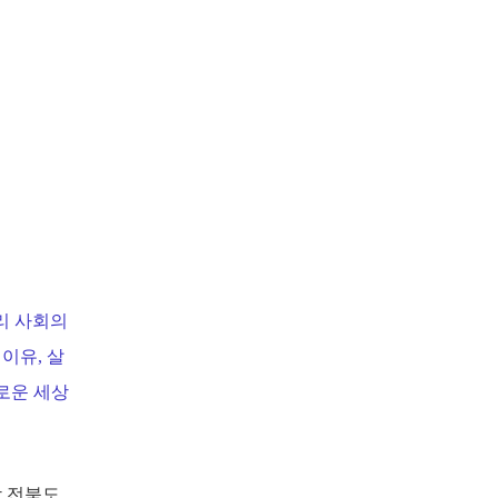
리 사회의
이유, 살
의로운 세상
합 전북도