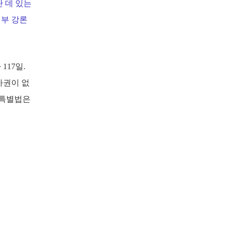
 데 있는
신부 강론
17일.
사권이 없
 특별법은