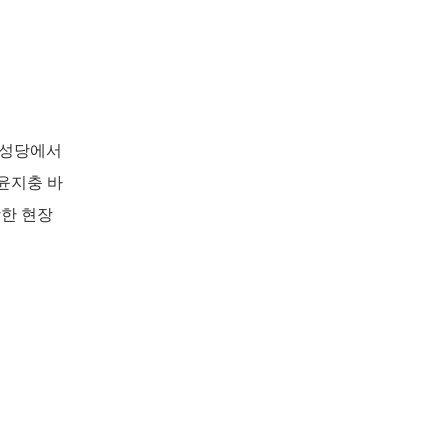
전동성당에서
윤지충 바
당한 현장