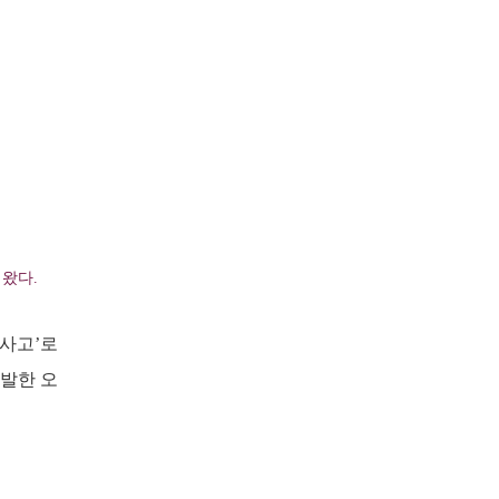
왔다.
통사고’로
출발한 오