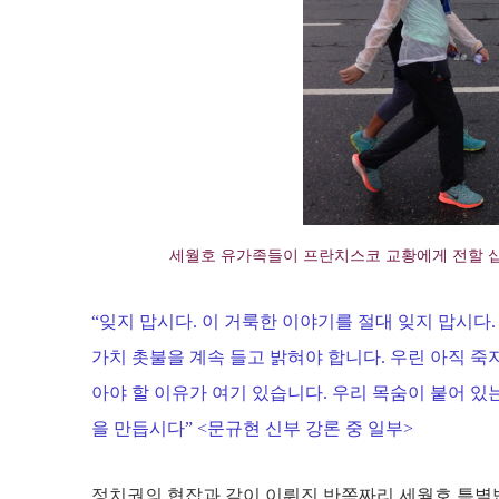
세월호 유가족들이 프란치스코 교황에게 전할 십자
“잊지 맙시다. 이 거룩한 이야기를 절대 잊지 맙시다
가치 촛불을 계속 들고 밝혀야 합니다. 우린 아직 죽
아야 할 이유가 여기 있습니다. 우리 목숨이 붙어 있는
을 만듭시다” <문규현 신부 강론 중 일부>
정치권의 협잡과 같이 이뤄진 반쪽짜리 세월호 특별