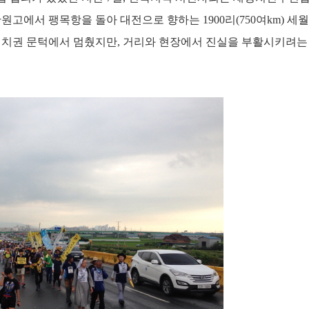
고에서 팽목항을 돌아 대전으로 향하는 1900리(750여km) 세
 정치권 문턱에서 멈췄지만, 거리와 현장에서 진실을 부활시키려는