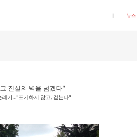
메뉴 건너뛰기
|
뉴스
 그 진실의 벽을 넘겠다"
례기..."포기하지 않고, 걷는다"