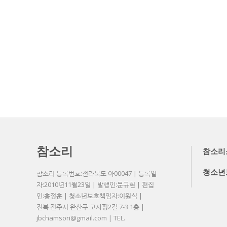
참소리
참소리
청소년
참소리 등록번호:전라북도 아00047 | 등록일
자:2010년11월23일 | 발행인:문규현 | 편집
인:홍정훈 | 청소년보호책임자:이원식 |
전북 전주시 완산구 고사평2길 7-3 1층 |
jbchamsori@gmail.com | TEL.