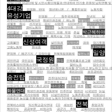
23일(수)경 상급단체 및 시민사회단체들과 연대하여 안기호 위원장 납치연행 및 
4대강
민영화 반대
청년유니온 / 통합진보당
노동자합
유성기업
민영화 / 청주국제공항
천년의 달
전주시근로자종합복지관
학생인권조례 / 곽노현
체불임금
사립학교
세월호 참사
선거보도 감시
사업주
사이버연수
인터넷실명제
4.27재보선
경비노동자
대명동
노동자대회 전야제
도청
금강
박근혜하야
키리졸브
사찰
부당해고
이석기 의원 무죄
준설
전자주민증
메이데이
학생부 폭력사실 기재
저상버스 의무도입기준
신성여객
고용불안
살인정권
지역언론
경유
장기투쟁
금강방송
고용노동부
현대중
강제진압
재개발
밀양
문정현 / 해군기지 / 강정마을
전북독립영화제
발전노조
국정원
만도
국민연금
국민모임
인력퇴출프로그램
내란음모
전동휠체어/전동스쿠터
건강권
알바노조
압수수색
우리는 우리의 힘이 남아있는 한 결사항전을 지속할 것”이라고 분노하고 있다. <br
남원시
노동교육
중단
이스라엘공습
4대강사업
보조금비리
송전탑
정의당
청년유니온
전주대/비전대
개복동
체벌
사망 / 쌍용자동차
부안주민투표
800원 착복
농공단지
대리운전
비정규직 / 희망광장 / 총선 공약
인권위
벤젠
징계
세이브존
화물연대
학생인권조례 운동본부
민주진보
영전강
시국성언
논실
기초농산물 국가수매제
복직
시설인권연대
노동존중사회
미원상사
평화로운 농성을 진행하려던 여성 노동자 5인에게 돌아온 것은 경비대와 관리자들의
전북
전북버스파업
익산학교급식연대
CO
셰브런
취업규칙
행정지도
공공부문 비정규직
공군기 추락
교육지키미원정대