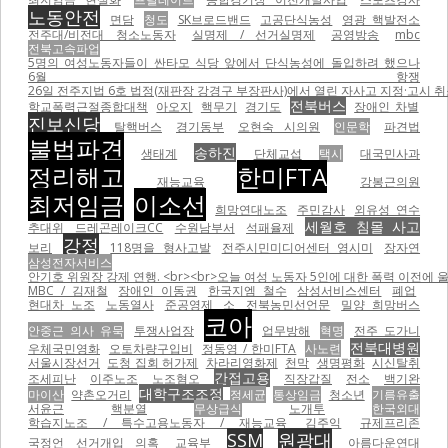
노동안전
면담
청도
SK브로드밴드
고공단식농성
영광 핵발전소
전주대/비전대 청소노동자
실명제 / 선거실명제
공영방송
mbc
전북고속파업
5명의 여성노동자들이 싼타모 식당 앞에서 단식농성에 돌입하려 했으나
6월 항쟁
26일 전주지법 6호 법정(재판장 강경구 부장판사)에서 열린 자사고 지정·고시 취
전북버스
학교폭력근절종합대책
아오지
핵무기
경기도
장애인 차별
진보신당
탈핵버스
경기동부
오현숙 시의원
인문학
파견법
불법파견
송하진
생태계
단체교섭
택시
대국민사과
정리해고
한미FTA
재능교육
강봉근의원
최저임금
이소선
희망연대노조
주민감사
외유성 연수
세월호 침몰 사고
추대위
드레곤레이크CC
수원남부서
석패율제
강정
보리
118명을 형사고발
전주시민미디어센터 영시미
장자연
삼성전자서비스
안기호 위원장 강제 연행. <br><br>오늘 여성 노동자 5인에 대한 폭력 이전에 울산 현대자동차비정
MBC / 김재철
장애인 이동권
한국지엠 철수
삼성서비스센터
폐업
현대차 노조
노동열사
준공영제
소
전북농민선언문
밀양 희망버스
코아
안중근 의사 유묵
투쟁사업장
업무방해
혁명
전주 도가니
전북대병원
우체국민영화
오토차량구입비
정동영 / 한미FTA
사노련
서울시장선거
도청 집회 허가제
차라리영화제
천막
생명평화
시신탈취
간접고용
조세피난
이주노조
노조혐오
직장갑질
전소
백기완
대학구조조정
마이산
약촌오거리
정세균
통상임금
청소년
기름유출
서윤근
핵분열
무상급식
노개투
한국외대
학습지노조 / 특수고용노동자 / 재능교육
김주익
규제프리존
SSM
원광대
국정언 선거개입 의혹
교육부
아름다운연대