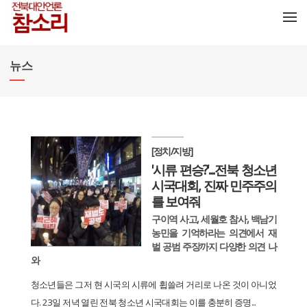
메뉴 건너뛰기
뉴스
[정치/지방]
'시류 편승?'...전북 청소년
시국대회, 진짜 민주주의
를 보여줘
구이역 사고, 세월호 참사, 백남기
농민을 기억하라는 의견에서 재
벌 공범 주장까지 다양한 의견 나
와
청소년들은 그저 현 시국의 시류에 휩쓸려 거리로 나온 것이 아니었
다. 23일 저녁 열린 전북 청소년 시국대회는 이를 충분히 증명...