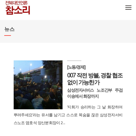
메뉴 건너뛰기
뉴스
[노동/경제]
007 작전 방불, 경찰 협조
없이 가능한가
삼성전자서비스 노조간부 주검
이송에서 화장까지
‘지회가 승리하는 그 날 화장하여
뿌려주세요’라는 유서를 남기고 스스로 목숨을 끊은 삼성전자서비
스노조 염호석 양산분회장이 2...