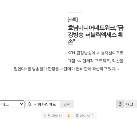
[사회]
호남미디어네트워크, “금
강방송 퍼블릭액세스 훼
손”
KCN 금강방송이 시청자참여프로
그램 <시민제작 프로젝트, 익산을
말한다>를 방송불가 판정을 내린데 대한 비판이 확산되고 있다. ...
검색
태그
1
첫 페이지
끝 페이지