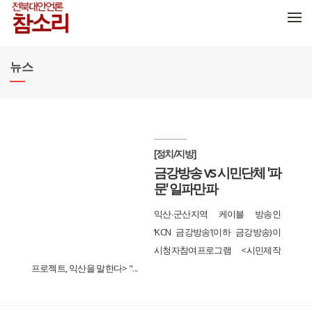
메뉴 건너뛰기
뉴스
[정치/지방]
금강방송 vs 시민단체 '파
문' 일파만파
익산∙군산지역 케이블 방송인
‘KCN 금강방송’(이하 금강방송)이
시청자참여프로그램 <시민제작
프로젝트, 익산을 말한다> "...