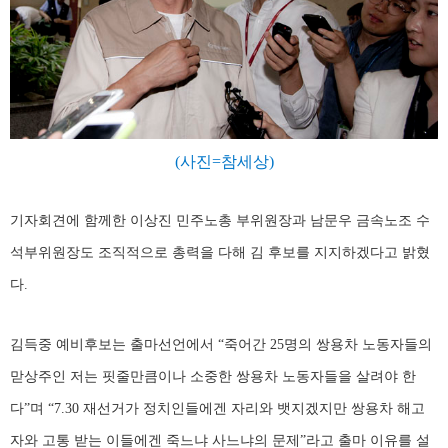
(사진=참세상)
기자회견에 함께한 이상진 민주노총 부위원장과 남문우 금속노조 수
석부위원장도 조직적으로 총력을 다해 김 후보를 지지하겠다고 밝혔
다.
김득중 예비후보는 출마선언에서 “죽어간 25명의 쌍용차 노동자들의
맏상주인 저는 핏줄만큼이나 소중한 쌍용차 노동자들을 살려야 한
다”며 “7.30 재선거가 정치인들에겐 자리와 뱃지겠지만 쌍용차 해고
자와 고통 받는 이들에겐 죽느냐 사느냐의 문제”라고 출마 이유를 설