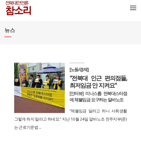
메뉴 건너뛰기
뉴스
[노동/경제]
"전북대 인근 편의점들,
최저임금 안 지켜요"
[인터뷰] 미니스톱 전북대스타점
에 체불임금 요구하는 알바노조
“체불임금 달라고 하니 사회생활
그렇게 하지 말라고 하네요.” 지난 10월 24일 알바노조 전주지부(준)
는 근로기준법 ...