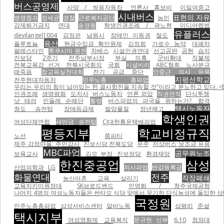
버스공영제
사망 / 쌍용자동차
언론사 홍보비
이일여중고
시내버스
표현의 자유
병영캠프
정세균
경찰
근로복지공단
농민
강제퇴거금지
연대
송경동
학생인권조례 / 곽노현
미디어렙법
유플러스
devilangel1004
김정은
남원시
장애인 이동권
철도
용산
플루토늄
현금수입금 확인원제
김정희
가로수 농약
대폐차
팔레스타인
후쿠시마 원전
차베스
시설인권연대
선고공판
공현
습지
진보당
2주기
전주남부시장
부실 의혹
군비확대
직불제
전북교육감 선거
전북시국회의
국회
시설비리
ABC협회
노사분규
떼죽음
참교육실천대회
전기 공급 중단
안중근 의사 유묵
지평선학교
전주현대자동차
민주노총 총파업
우리는 우리의 힘이 남아있는 한 결사항전을 지속할 것”이라고 분노하고 있다. <br
인권조례
생명평화
도지사
버스노동자
언론 외압
직권면직
단식투쟁
낫 테러
민들레 순례단
횡령
버스파업의 파국을 원하는가?
합격
택시노동자
청도 송전탑
장애등급제
발암물질
정년해고
학생인권
여성단체연합
새만금 송전탑
CJ대한통운택배파업
평등지부
학교비정규직
노선
쫑파티
제주 강정마을
주민감사
진보신당 전북도당
무주
저상버스 보조금 유용
MBC파업
공무원노조
보육교사
김모 부장
진보정당
환경재앙
한진중공업
삼성
산업의학과
LG
의사파업
반값등록금
화물연대
전주
직장폐쇄
농산어촌 교육 살리기
교육지키미원정대
SK브로드밴드
민영화 / 청주국제공항
나머지 4명의 여성노동자들은 싼타모 식당 앞에서 무기한 단식농성에 돌입한 상태이
국정원
민주노총총파업
삼성서비스센터
알바노동
삼평리
준설
택시지부
여성영화제
교육복지
문규현 신부
6.10
청와대