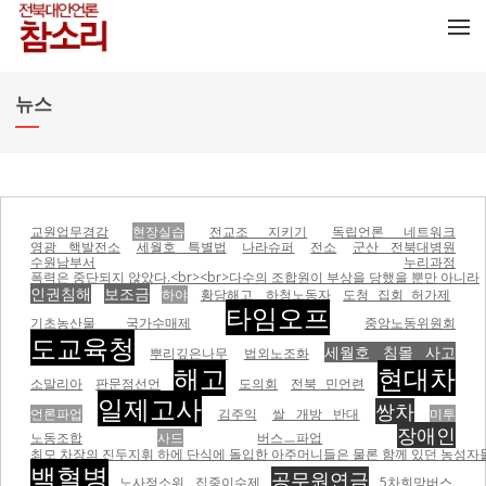
메뉴 건너뛰기
뉴스
교원업무경감
현장실습
전교조 지키기
독립언론 네트워크
영광 핵발전소
세월호 특별법
나라슈퍼
전소
군산 전북대병원
수원남부서
누리과정
폭력은 중단되지 않았다.<br><br>다수의 조합원이 부상을 당했을 뿐만 아니라
인권침해
보조금
하야
황당해고
하청노동자
도청 집회 허가제
타임오프
기초농산물 국가수매제
중앙노동위원회
도교육청
세월호 침몰 사고
뿌리깊은나무
법외노조화
해고
현대차
소말리아
판문점선언
도의회
전북 민언련
일제고사
쌍차
언론파업
김주익
쌀 개방 반대
미투
장애인
노동조합
사드
버스ㅡ파업
최모 차장의 진두지휘 하에 단식에 돌입한 아주머니들은 물론 함께 있던 농성자들을 무자비하게 폭행하면서
백혈병
공무원연금
노사정소위
집중이수제
5차희망버스