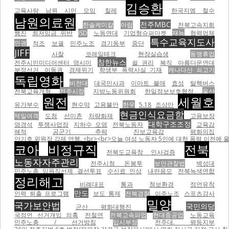
김승환
교육사랑 남원 시민 모임
칠레
한국지엠 철수
남원의료원
전주MBC
한솔케미칼
아랍
전북고속지회
행진
최저임금 위반
ISD
노동연대
기업형슈퍼마켓
재능
협력업체
특수교육지도사
인권
적조
보궐
민주노조
경기동부
중단
JIFF
사찰
코레일테크
현장실습생
동맹휴업
참한뉴스
전주시민미디어센터 영시미
쉴 권리
복직
아름다운연대
부정선거
이동권
경제위기
학생부 폭력사실 기재
캐나다산 쇠고기
독립영화
비전대
대국민사과
이마트 불매
효성
탈핵버스
전북교육개혁
전주시장
지방노동위원회
한일정보보호협정
울산
원전
세월호
유가부수
현수막
고용불안
한우
5.18
조상만
현금인식요금함
제일여객
도청
선미촌
차량화재
고용보장
대학구조조정
염경석
투쟁사업장
지하수 오염
전북노동자
교육감
해적
공군기 추락
진보교육감
평화의집
안기호 위원장 강제 연행. <br><br>오늘 여성 노동자 5인에 대한 폭력 이전에 울산 현대자동차비정
코아
비정규직
전북
전북도교육창 인사검증
노동자자주관리
전주시청 돈봉투
보안관찰법
벽성대
민주노총 임원직선제 결선투표
수신료 인상
내란음모
전북녹색연합
정리해고
비례대표
통과
청보환경
정언유착
만도
인력 퇴출 프로그램
보도 통제
전북경찰
이주노조
스포츠강사
밀양
국가보안법
국민의당
군산 평화대행진
국정언 선거개입 의혹
전철연
전북고속파업
현대중공업
노동교육
민주노총 / 선거방침
입시부정
전주대. 평등지부