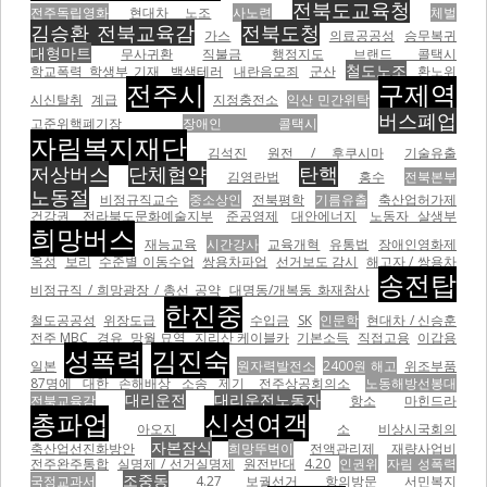
전북도교육청
전주독립영화
현대차 노조
사노련
체벌
김승환 전북교육감
전북도청
가스
의료공공성
승무복귀
대형마트
무사귀환
직불금
행정지도
브랜드 콜택시
철도노조
학교폭력 학생부 기재
백색테러
내란음모죄
군산
환노위
전주시
구제역
시신탈취
계급
지정충전소
익산 민간위탁
버스폐업
고준위핵폐기장
장애인 콜택시
자림복지재단
김석진
원전 / 후쿠시마
기술유출
저상버스
단체협약
탄핵
김영란법
홍수
전북본부
노동절
비정규직교수
중소상인
전북평학
기름유출
축산업허가제
건강권
전라북도문화예술지부
준공영제
대안에너지
노동자 살생부
희망버스
재능교육
시간강사
교육개혁
유통법
장애인영화제
옥성
보리
수준별 이동수업
쌍용차파업
선거보도 감시
해고자 / 쌍용차
송전탑
비정규직 / 희망광장 / 총선 공약
대명동/개복동 화재참사
한진중
철도공공성
위장도급
수입금
SK
인문학
현대차 / 신승훈
전주 MBC
경유
망월 묘역
지리산 케이블카
기본소득
직접고용
이갑용
성폭력
김진숙
일본
원자력발전소
2400원 해고
위조부품
87명에 대한 손해배상 소송 제기
전주상공회의소
노동해방선봉대
대리운전
대리운전노동자
전북교육감
항소
마힌드라
총파업
신성여객
아오지
소
비상시국회의
자본잠식
축산업선진화방안
희망뚜벅이
전액관리제
재량사업비
전주완주통합
실명제 / 선거실명제
원전반대
4.20
인권위
자림 성폭력
조중동
국정교과서
4.27 보궐선거
항의방문
서민복지