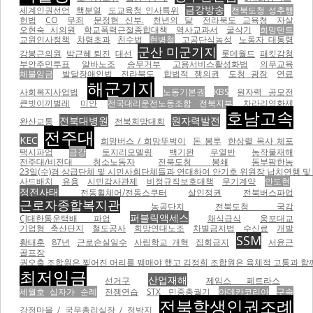
금강방송
세계인권선언
핵분열
도교육청 인사특위
전북도청 성추행
헌법
CO
무죄
문정현 신부.
천년의 달
전라북도 교육청
자살
오현숙 시의원
학교폭력근절종합대책
역사교과서
굴삭기
희망텐트
교원인사정책
차령초과
친수법
현병철
고공단식농성
노동자 대통령
군산 미군기지
강봉근의원
박근혜 퇴진
대선
롯데월드
패킷감청
부안주민투표
알바노조
승무거부
고용서비스활성화법
의무교육
체불임금
발달장애인법
전라북도
합법적 쟁의권
도청 광장
연료
해군기지
사회복지사업법
노동기본권
KBS
원자력 공모전
큰빗이끼벌레
미안
전국대리운전노동조합 전북지부
차라리영화제
호남고속
전북대병원
원자력발전
완산교통
전북희망대회
전주대
KEC
희망버스 / 희망뚜벅이
돈 봉투
한상렬 목사 체포
택시파업
금강
토지리모델링
백기완
우열반
농작물재해
전주대/비전대 청소노동자
전북도청 봉쇄
동부팜한농
23일(수)경 상급단체 및 시민사회단체들과 연대하여 안기호 위원장 납치연행 및 
사드배치
유용
시민감사관제
비정규직보호대책
무기계약
안도현
정전사태
전동휠체어/전동스쿠터
살인정권
전북버스파업
근로자종합복지관
농공단지
전북도청 국감
퍼블릭액세스
CJ대한통운택배 파업
채식급식
웅포대교
기업형 축산단지
철도공사
희망연대노조
차별금지법
수신료
개발
SSM
황태훈
87년
근로손실일수
사립학교 개혁
집회금지
서윤근
골프장
권오출 조합원은 찢어진 머리를 꿰매야 했고 김정희 조합원은 육체적 고통과 함께
최저임금
산업재해
선거구
제임스 페트라스
세월호 십자가 순례
전쟁연습
STX
민중총궐기
아데카코리아
구속
전북학생인권조례
강정마을 / 국무총리실장 / 정박지