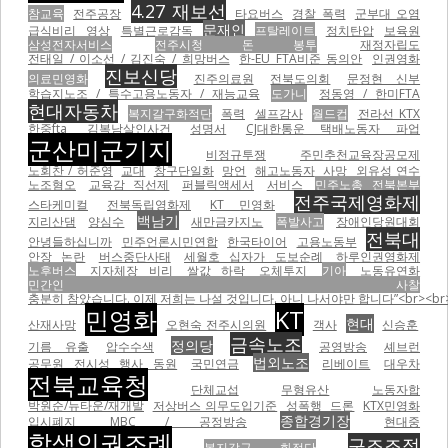
4.27 재보선
참교육
전주공장
타요버스
경찰 폭력
군부대 오염
문재인
급식비리
영상
특별근로감독
프탈레이트
정치탄압
보육원
삼성전자서비스
전주시청 돈 봉투
재정자립도
전태일 / 이소선 / 김진숙 / 희망버스
한-EU FTA비준 동의안
인권영화
진보신당
의료민영화
진주의료원
전북도의회
문정현 신부
학습지노조 / 특수고용노동자 / 재능교육
도가니
정동영 / 한미FTA
현대자동차
복지갈구화적단
폭력
셀프감사
월드컵
전라선 KTX
한중fta
김복남살인사건
성명서
CJ대한통운 택배노동자 파업
군산미군기지
비정규투쟁
주민추천교육장공모제
노회찬 / 허준영
교대
창구단일화
망언
해고노동자
사망
외유성 연수
노조혐오
교육감 직선제
퍼블릭액세서
서비스
민주노총 전북본부
전주국제영화제
스타케미컬
전북독립영화제
KT 민영화
백남기
지리산댐
양심수
새만금카지노
폭발사고
장애인당원대회
전북대
안녕들하십니까
민주언론시민연합
한국타이어
고용노동부
안장 논란
버스중단사태
세월호 십자가 도보순례
하루인권영화제
노후버스
지자체장 비리
쌀값 하락
오체투지
기아
노동유연화
민간인 사찰
충분히 참았습니다. 이제 저희는 나설 것입니다. 아니 나서야만 합니다”<br><br
민영화
KT
현대
산재사망
오현숙 전주시의원
객사
신승훈
금속노조
정의당
기름 유출
압수수색
공영방송
셰브런
법외노조
공무원 전시성 행사 동원
국민연금
리베이트
대우차
전북교육청
단체교섭
무형유산
노동자합
박원순/뉴타운/재개발
저상버스 의무도입기준
성폭행
드론
KTX민영화
종합경기장
입시폐지
MBC / 공정방송
현대중
학생인권조례
구조조정
복지갈구 화적단