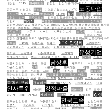
내성천
CCTV
전북민언련
영전강
강정마을/제주/43항쟁
유골탈취
노동탄압
공공부문 비정규직
국정화
민영화 / 철도노조 / KTX
철거
단식농성
북한 핵실험
청년유니온
의정회
도민총궐기
김태정
박창신 신부
전주교도소
전북도민일보·전라일보
대학생지지선언
최강서
부안21
구조조정 / 쌍용차 / 정리해고
곧바로 2백여 명의 원청 관리자와 경비대가 식당 앞으로 몰려들어 폭력을 행사하기 
박경렬 조합원은 곧바로 인근 한마음병원으로 응급후송 되었으며
민주노동당
이동백 지부장
시국선언교사
노동자
여성노조
민주노총전북본부
전주대/비전대
김정희 조합원은 폭력이 벌어지는 과정에 대한 충격으로 정신적 쇼크상태에 빠져
KTX 민영화
개복동
3000개
하제마을
우체국
노조할권리
마이플레이스
이명박 / 청와대
비정규직 / 현대자동차 / 불법파견
유성기업
진기승 노동열사
사용후핵연료
노조파괴
드레곤레이크CC
빈곤 / 에너지 / 복지
한- EU FTA
감사원
상수도
남상훈
서울시장선거
박근혜 연설
제국주의
부양의무제
가습기살균제
징계
사립학교
전력대란
청진
경제
종편
집회시위 금지 가처분 신청
지리산
곽노현
후쿠시마
핵안보정상회의
장기투쟁
발암물질 없는 학교 만들기
서신검열
급식실 산재 사망
은폐
비정규직 차별
불법찬조금
미공군
김승환교육감
통합진보당
전북버스
mingming2015
신재생에너지
단식
인사특위
강정마을
심상정
평화바람
전주 도가니
강정
케이블카
허가제
질의
기간제
민언련
전국노동자대회
전북고속
전북농민선언문
후보
아동권리협약
발달장애인
알권리
버스특위
시국대회
장애인차별철폐 정책요구안
비정규직 / 정리해고 / 희망광장
지역언론
강제진압