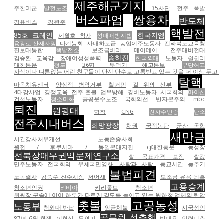
제주해군기지
주한미군
발전노조
35사단
전주 폭발
버스파업
쌍용차
반도체
경유버스
김완주
핵발전
85호 크레인
한국지엠
세월호 참사
성매매방지법
용광로 산재사망
다기능화
사내하도급
농업이주노동자
전라북도교육청
진보대통합
핵발전소
보조금비리
메이데이
전주대비전대
송하진
김승환 교육감
장애여성성폭력
한국외대
노동자 쉴권리
대한통운
청도
36명 무더기 해고통보
부당해고
자식이나 다름없는 어린 친구들이 단전·단수로 고통받고 있는 것을 더 이상 두고 볼
탈핵
마음치유센터
양심적 병역거부
철거민
길 위의 신부
4대강사업
경쟁교육
전주 촛불
업무방해
경비노동자
시국회의
마이산
건설노동자
청소미화
공공운수노조
국회의선
반자본주의
mbc
퇴진
원광대
학칙
CNG
전자주민증
탄소
전주시내버스
희망광장
채권
국정농단
군산 공항
새만금
시간강사처우개선
노동존중사회
원전 / 후쿠시마 / 동일본대지진
cj대한통운
농성장
전북장애우권익문제연구소
쌀 목표가격 보장
쌀값
민주노동자 전국회의
우체국민영화
사람과 사람
등교시간 늦추기
불법파견
노동열사
김승수 전주시장
저어새
보조금 유용 의혹
고용승계
청소년인권
리비아
키리졸브
청소년
위원장 구속에 이어 하루가 다르게 강도를 높이고 있는 원하청 업체의 탄압
촛불
고공농성
노동부
청와대 반납
임금체불
시국성언
공무원 성추행
87년 6월 항쟁
이헌식
무인기
박대용
인력퇴출