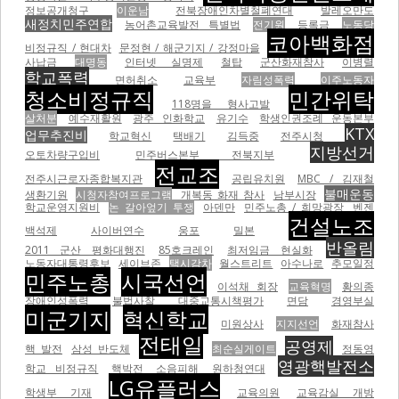
정보공개청구
이운남
전북장애인차별철폐연대
발레오만도
새정치민주연합
농어촌교육발전 특별법
전기원
등록금
노동당
코아백화점
비정규직 / 현대차
문정현 / 해군기지 / 강정마을
사납금
대명동
인터넷 실명제
철탑
군산화재참사
이병렬
학교폭력
면허취소
교육부
자림성폭력
이주노동자
청소비정규직
민간위탁
118명을 형사고발
살처분
예수재활원
광주 인화학교
유기수
학생인권조례 운동본부
KTX
업무추진비
학교혁신
택배기
김득중
전주시청
지방선거
오토차량구입비
민주버스본부 전북지부
전교조
전주시근로자종합복지관
공립유치원
MBC / 김재철
불매운동
생환기원
시청자참여프로그램
개복동 화재 참사
남부시장
학교운영지원비
논 갈아엎기 투쟁
아덴만
민주노총 / 희망광장
벤젠
건설노조
백석제
사이버연수
웅포
밀본
반올림
2011 군산 평화대행진
85호크레인
최저임금 현실화
노동자대통령후보
세이브존
택시감차
월스트리트
아수나로
추모일정
민주노총
시국선언
이석채 회장
교육혁명
황의종
장애인성폭력
불법사찰
대중교통시책평가
면담
경영부실
미군기지
혁신학교
미원상사
지지선언
화재참사
전태일
공영제
핵 발전
삼성 반도체
최순실게이트
정동영
영광핵발전소
학교 비정규직
핵박전
소음피해
원하청연대
LG유플러스
학생부 기재
교육의원
교육감실 개방