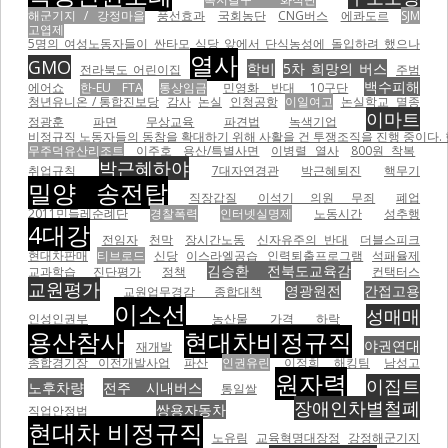
해군기지 / 강정마을
풍선효과
국회농단
CNG버스
에콰도르
SJM
고엽제
5명의 여성노동자들이 싼타모 식당 앞에서 단식농성에 돌입하려 했으나
열사
GMO
학비
5차 희망의 버스
전라북도 어린이집
주범
백수피해
에어쇼
한-EU FTA
통상임금
민영화 반대
10구단
청년유니온 / 통합진보당
감사
논실
인청공항
이일여고
논실학교
멸종
이마트
정광훈
파면
무상교육
파견법
녹색기업
비정규직 노동자들의 동참을 확대하기 위해 사활을 건 투쟁조직을 진행 중이다.
무주덕유산리조트
이주호
용산/특별사면
이병렬 열사
800원 착복
박근혜하야
취업규칙
7대자연경관
박근혜퇴진
핵무기
밀양 송전탑
직장갑질
이석기 의원 무죄
폐업
2011민들레순례단
경찰폭력
인터넷실명제
노동시간
성추행
4대강
전임자
천막
장시간노동
신자유주의 반대
더블스피크
현대차판매
티브로드
신당
이스라엘공습
인력퇴출프로그램
석패율제
김승환 전북도교육감
교과학습 진단평가
정책
컨택터스
교원평가
영광원전
간접고용
교원업무경감 종합대책
이소선
성매매
인성인권부
농산물 가격 하락
용산참사
현대차비정규직
야권연대
재개발
종합경기장 이전개발사업
파산
인권유린
이정희
해킹팀
남성고
원자력
이집트
노후차량
전주 시내버스
통일쌀
장애인차별철폐
쌍용자동차
직업안정법
현대차 비정규직
노유림
교육혁명대장정
강정해군기지