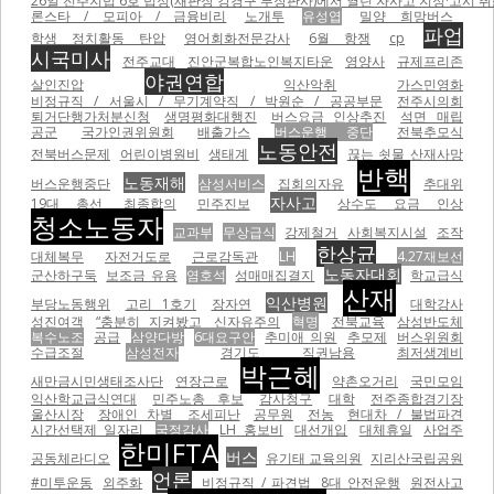
26일 전주지법 6호 법정(재판장 강경구 부장판사)에서 열린 자사고 지정·고시 취
론스타 / 모피아 / 금융비리
노개투
유성엽
밀양 희망버스
파업
학생 정치활동 탄압
영어회화전문강사
6월 항쟁
cp
시국미사
전주교대
진안군복합노인복지타운
영양사
규제프리존
야권연합
살인진압
익산악취
가스민영화
비정규직 / 서울시 / 무기계약직 / 박원순 / 공공부문
전주시의회
퇴거단행가처분신청
생명평화대행진
버스요금 인상추진
석면 매립
공군
국가인권위원회
배출가스
버스운행 중단
전북추모식
노동안전
전북버스문제
어린이병원비
생태계
끊는 쇳물 산재사망
반핵
노동재해
버스운행중단
삼성서비스
집회의자유
추대위
자사고
19대 총선
최종합의
민주진보
상수도 요금 인상
청소노동자
교과부
무상급식
강제철거
사회복지시설
조작
한상균
대체복무
자전거도로
근로감독관
LH
4.27재보선
노동자대회
군산하구둑
보조금 유용
염호석
성매매집결지
학교급식
산재
익산병원
부당노동행위
고리 1호기
장자연
대학강사
성진여객
“충분히 지켜봤고
신자유주의
혁명
전북교육
삼성반도체
복수노조
공급
삼양다방
6대요구안
추미애 의원
추모제
버스위원회
수급조절
삼성전자
경기도
직권남용
최저생계비
박근혜
새만금시민생태조사단
연장근로
약촌오거리
국민모임
익산학교급식연대
민주노총 후보
감사청구
대학
전주종합경기장
울산시장
장애인 차별
조세피난
공무원
전농
현대차 / 불법파견
시간선택제 일자리
국정감사
LH 홍보비
대선개입
대체휴일
사업주
한미FTA
버스
공동체라디오
유기태 교육의원
지리산국립공원
언론
#미투운동
외주화
비정규직 / 파견법
8대 안전운행
원전사고