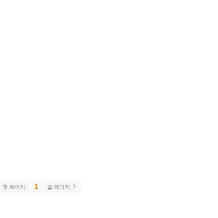
1
첫 페이지
끝 페이지