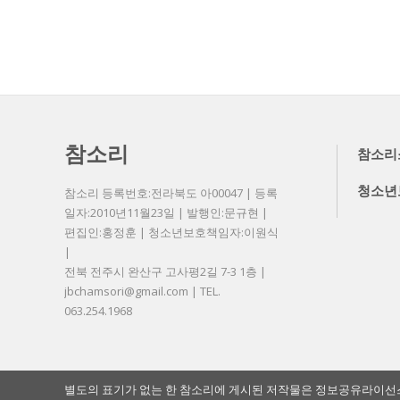
참소리
참소리
청소년
참소리 등록번호:전라북도 아00047 | 등록
일자:2010년11월23일 | 발행인:문규현 |
편집인:홍정훈 | 청소년보호책임자:이원식
|
전북 전주시 완산구 고사평2길 7-3 1층 |
jbchamsori@gmail.com | TEL.
063.254.1968
별도의 표기가 없는 한 참소리에 게시된 저작물은 정보공유라이선스 