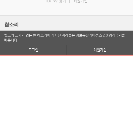
ID/PW 찾기
회원가입
|
참소리
별도의 표기가 없는 한 참소리에 게시된 저작물은 정보공유라이선스 2.0:영리금지를
따릅니다.
로그인
회원가입