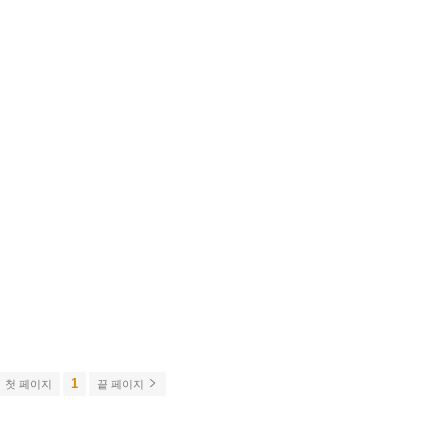
1
첫 페이지
끝 페이지