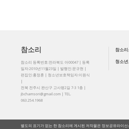
참소리
참소리
청소년
참소리 등록번호:전라북도 아00047 | 등록
일자:2010년11월23일 | 발행인:문규현 |
편집인:홍정훈 | 청소년보호책임자:이원식
|
전북 전주시 완산구 고사평2길 7-3 1층 |
jbchamsori@gmail.com | TEL.
063.254.1968
별도의 표기가 없는 한 참소리에 게시된 저작물은 정보공유라이선스 