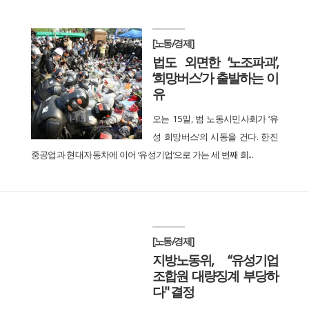
[노동/경제]
법도 외면한 ‘노조파괴’,
‘희망버스’가 출발하는 이
유
오는 15일, 범 노동시민사회가 ‘유
성 희망버스’의 시동을 건다. 한진
중공업과 현대자동차에 이어 ‘유성기업’으로 가는 세 번째 희...
[노동/경제]
지방노동위, “유성기업
조합원 대량징계 부당하
다" 결정