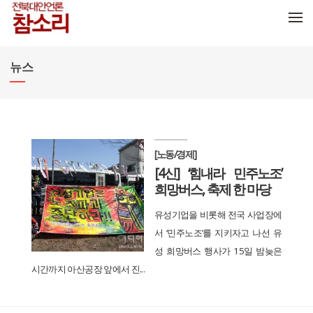
메뉴 건너뛰기
뉴스
[노동/경제]
[4신] ‘힘내라 민주노조’
희망버스, 축제 한 마당
유성기업을 비롯해 전국 사업장에
서 ‘민주노조’를 지키자고 나선 유
성 희망버스 행사가 15일 밤늦은
시간까지 아산공장 앞에서 진...