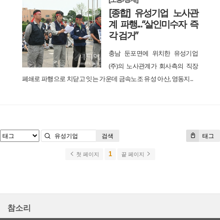
[종합] 유성기업 노사관
계 파행...“살인미수자 즉
각 검거”
충남 둔포면에 위치한 유성기업
(주)의 노사관계가 회사측의 직장
폐쇄로 파행으로 치닫고 잇는 가운데 금속노조 유성 아산, 영동지...
검색
태그
1
첫 페이지
끝 페이지
참소리