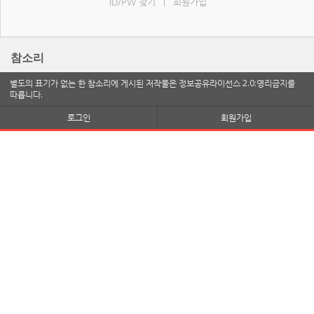
ID/PW 찾기
회원가입
|
참소리
별도의 표기가 없는 한 참소리에 게시된 저작물은 정보공유라이선스 2.0:영리금지를
따릅니다.
로그인
회원가입