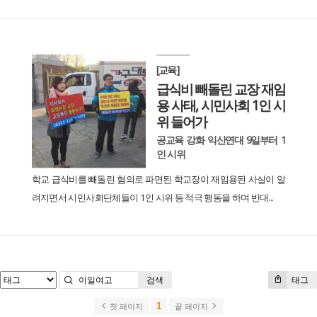
[교육]
급식비 빼돌린 교장 재임
용 사태, 시민사회 1인 시
위 들어가
공교육 강화 익산연대 9일부터 1
인 시위
학교 급식비를 빼돌린 혐의로 파면된 학교장이 재임용된 사실이 알
려지면서 시민사회단체들이 1인 시위 등 적극 행동을 하며 반대...
검색
태그
1
첫 페이지
끝 페이지