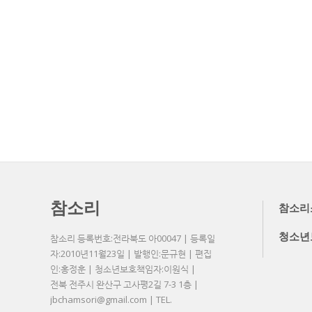
참소리
참소리
청소년
참소리 등록번호:전라북도 아00047 | 등록일
자:2010년11월23일 | 발행인:문규현 | 편집
인:홍정훈 | 청소년보호책임자:이원식 |
전북 전주시 완산구 고사평2길 7-3 1층 |
jbchamsori@gmail.com | TEL.