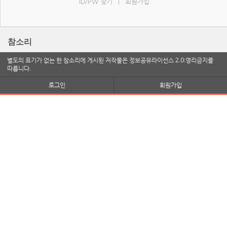
ID/PW 찾기
회원가입
|
참소리
별도의 표기가 없는 한 참소리에 게시된 저작물은 정보공유라이선스 2.0:영리금지를
따릅니다.
로그인
회원가입