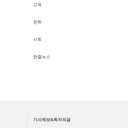
교육
문화
사회
한줄뉴스
기사제보&독자의글