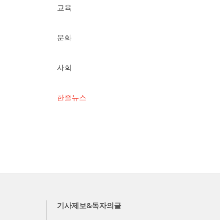
교육
문화
사회
한줄뉴스
기사제보&독자의글