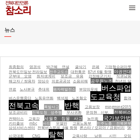
메뉴 건너뛰기
뉴스
최종합의
염경석
박근혜 연설
굴삭기
은폐
기업형슈퍼마켓
야권연대
전북도민일보·전라일보
전주교도소
대한통운
87년 6월 항쟁
군부대 오염
최저생계비
보조금 유용
강정해군기지
직권남용
공무원노조
해고자 / 쌍용차
양심수
의료공공성
소음피해
천년의 달
버스파업
연료
노사분규
추대위
원자력발전소
부양의무제
도교육청
버스운행중단
노동유연화
백석제
노조혐오
합격
전북고속
반핵
폭발사고
고용보장
mingming2015
전북버스
보조금비리
전북도청 성추행
무사귀환
문정현 신부.
국가보안법
세월호 침몰 사고
컨택터스
교육감
농민회
키리졸브
mbc
사드
우열반
고용노동부
민주노총 전북본부
삼성서비스센터
전북버스문제
6월 항쟁
론스타 / 모피아 / 금융비리
SK
탈핵
시국대회
CNG
교육사랑 남원 시민 모임