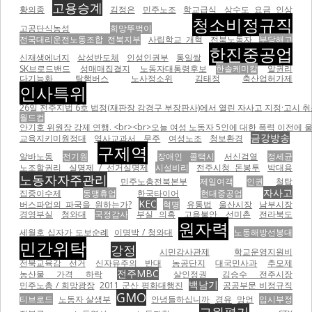
고용승계
황의종
김정은
민주노조
학교급식
상수도 요금 인상
청소비정규직
고공단식농성
희망뚜벅이
전국대리운전노동조합 전북지부
사립학교 개혁
전북노동자
부당해고
한진중공업
신재생에너지
삼성반도체
인성인권부
통일쌀
SK브로드밴드
성매매집결지
노동자대통령후보
한솔케미칼
알권리
다기능화
탈핵버스
노사정소위
김태정
축산업허가제
인사특위
26일 전주지법 6호 법정(재판장 강경구 부장판사)에서 열린 자사고 지정·고시 취
월드컵
안기호 위원장 강제 연행. <br><br>오늘 여성 노동자 5인에 대한 폭력 이전에 울산 현대자동차비정
금강방송
교육지키미원정대
역사교과서
무주
여성노조
청보환경
구제역
알바노동
전기원
장애인 콜택시
서신검열
정세균
노조할권리
실명제 / 선거실명제
시설비리
전주시청 돈봉투
박대용
노동자자주관리
민주노총전북본부
제일여객
인권
철탑
자사고
집중이수제
동맹휴업
한국타이어
현대중공업
KEC
버스파업의 파국을 원하는가?
혁명
유통법
울산시장
남부시장
경영부실
청와대
국정감사
부실 의혹
고용불안
선미촌
전라북도
원자력
세월호 십자가 도보순례
이명박 / 청와대
노동해방선봉대
민간위탁
강정
시민감사관제
학교운영지원비
전북교육감 선거
신자유주의 반대
농공단지
대국민사과
추모제
전주MBC
농산물 가격 하락
살인정권
김승수 전주시장
백남기
민주노총 / 희망광장
2011 군산 평화대행진
공공부문 비정규직
GMO
티브로드
노동자 살생부
안녕들하십니까
경유
망언
입시부정