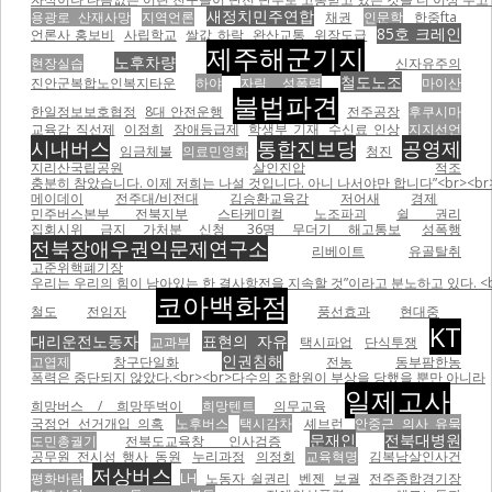
새정치민주연합
용광로 산재사망
지역언론
채권
인문학
한중fta
85호 크레인
언론사 홍보비
사립학교
쌀값 하락
완산교통
위장도급
제주해군기지
노후차량
현장실습
신자유주의
철도노조
진안군복합노인복지타운
하야
자림 성폭력
마이산
불법파견
한일정보보호협정
8대 안전운행
전주공장
후쿠시마
교육감 직선제
이정희
장애등급제
학생부 기재
수신료 인상
지지선언
시내버스
통합진보당
공영제
임금체불
의료민영화
청진
지리산국립공원
살인진압
적조
충분히 참았습니다. 이제 저희는 나설 것입니다. 아니 나서야만 합니다”<br><br
메이데이
전주대/비전대
김승환교육감
저어새
경제
민주버스본부 전북지부
스타케미컬
노조파괴
쉴 권리
집회시위 금지 가처분 신청
36명 무더기 해고통보
성폭행
전북장애우권익문제연구소
리베이트
유골탈취
고준위핵폐기장
우리는 우리의 힘이 남아있는 한 결사항전을 지속할 것”이라고 분노하고 있다. <br
코아백화점
철도
전임자
풍선효과
현대중
KT
대리운전노동자
표현의 자유
교과부
택시파업
단식투쟁
인권침해
고엽제
창구단일화
전농
동부팜한농
폭력은 중단되지 않았다.<br><br>다수의 조합원이 부상을 당했을 뿐만 아니라
일제고사
희망버스 / 희망뚜벅이
희망텐트
의무교육
국정언 선거개입 의혹
노후버스
택시감차
셰브런
안중근 의사 유묵
문재인
전북대병원
도민총궐기
전북도교육창 인사검증
공무원 전시성 행사 동원
누리과정
의정회
교육혁명
김복남살인사건
저상버스
평화바람
LH
노동자 쉴권리
벤젠
보궐
전주종합경기장