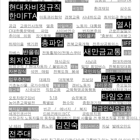
보조금 유용 의혹
주범
박창신 신부
정동영 / 한미FTA
현대차비정규직
국정화
환경재앙
상수도
한미FTA
아동권리협약
경쟁교육
사내하도급
최저임금 현실화
열사
공급
교원인사정책
멸종
이일여고
노동자 대통령
탄소
CJ대한통운택배 파업
사이버연수
반자본주의
근로손실일수
법외노조
케이블카
추미애 의원
장기투쟁
“충분히 지켜봤고
총파업
JIFF
하제마을
백기완
전북교육개혁
전주상공회의소
새만금교통
반올림
차베스
전동휠체어/전동스쿠터
경찰
최저임금
채식급식
사납금
현대차판매
비정규직 / 현대자동차 / 불법파견
재능
밀양 희망버스
전북희망대회
자본잠식
국민의당
석면 매립
전북도청 봉쇄
익산 민간위탁
평등지부
업무추진비
대폐차
대체복무
진보당
대리운전
기초농산물 국가수매제
체불임금
경비노동자
추모일정
참교육
시국성언
직접고용
교육혁명공동행동
시간강사처우개선
타임오프
오토차량구입비
5.18
승무복귀
농어촌교육발전 특별법
현수막
종합경기장 이전개발사업
현금인식요금함
복지갈구 화적단
빈곤 / 에너지 / 복지
세계인권선언
드레곤레이크CC
공립유치원
노동기본권
비정규직 노동자들의 동참을 확대하기 위해 사활을 건 투쟁조직을 진행 중이다.
김진숙
낫 테러
의사파업
환노위
삼성서비스
자살
발레오만도
전주대
자식이나 다름없는 어린 친구들이 단전·단수로 고통받고 있는 것을 더 이상 두고 볼