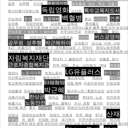
종합경기장
일본
성추행
수신료
발암물질 없는 학교 만들기
독립영화
특수교육지도사
퇴거단행가처분신청
심상정
백혈병
언론
종편
노동재해
진보정당
농민
후보
시간강사
도의회
직업안정법
김승환 교육감
롯데월드
교육의원
최모 차장의 진두지휘 하에 단식에 돌입한 아주머니들은 물론 함께 있던 농성자들을 무자비하게 폭행하면서
구조조정 / 쌍용차 / 정리해고
전주대비전대
전쟁연습
택시
쌀값
버스공영제
익산병원
자전거도로
이스라엘공습
리비아
공무원 성추행
박근혜하야
강제철거
급식실 산재 사망
4.27 보궐선거
강정마을 / 국무총리실장 / 정박지
중앙노동위원회
나머지 4명의 여성노동자들은 싼타모 식당 앞에서 무기한 단식농성에 돌입한 상태이
자림복지재단
현대차 / 불법파견
도지사
세월호 참사
근로자종합복지관
전주 MBC
전소
서민복지
연대
현병철
LG유플러스
노동자대회
한국지엠
영양사
하청노동자
익산학교급식연대
팔레스타인
월스트리트
벽성대
곽노현
단체협약
학교폭력근절종합대책
경찰 폭력
마음치유센터
인청공항
박근혜
석패율제
외유성 연수
청년유니온 / 통합진보당
승무거부
한상균
대형마트
강봉근의원
에어쇼
현대차 노조
정언유착
노동안전
배출가스
브랜드 콜택시
군산 공항
철거민
연장근로
박근혜 퇴진
홍수
단식농성
정동영
박원순/뉴타운/재개발
원하청연대
산재
성명서
장애여성성폭력
장애인 이동권
전주 폭발
87년
이운남
돈 봉투
민영화 반대
유가부수
민주언론시민연합
허가제
곧바로 2백여 명의 원청 관리자와 경비대가 식당 앞으로 몰려들어 폭력을 행사하기 