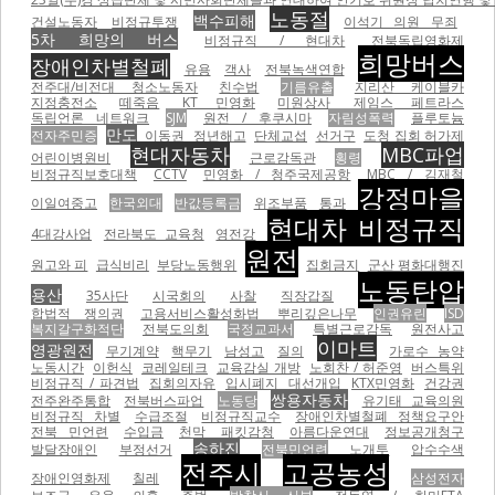
노동절
백수피해
건설노동자
비정규투쟁
이석기 의원 무죄
5차 희망의 버스
비정규직 / 현대차
전북독립영화제
희망버스
장애인차별철폐
유용
객사
전북녹색연합
전주대/비전대 청소노동자
친수법
기름유출
지리산 케이블카
지정충전소
떼죽음
KT 민영화
미원상사
제임스 페트라스
독립언론 네트워크
SJM
원전 / 후쿠시마
자림성폭력
플루토늄
만도
전자주민증
이동권
정년해고
단체교섭
선거구
도청 집회 허가제
현대자동차
MBC파업
어린이병원비
근로감독관
횡령
비정규직보호대책
CCTV
민영화 / 청주국제공항
MBC / 김재철
강정마을
이일여중고
한국외대
반값등록금
위조부품
통과
현대차 비정규직
4대강사업
전라북도 교육청
영전강
원전
원고와 피
급식비리
부당노동행위
집회금지
군산 평화대행진
노동탄압
용산
35사단
시국회의
사찰
직장갑질
합법적 쟁의권
고용서비스활성화법
뿌리깊은나무
인권유린
ISD
복지갈구화적단
전북도의회
국정교과서
특별근로감독
원전사고
이마트
영광원전
무기계약
핵무기
남성고
질의
가로수 농약
노동시간
이헌식
코레일테크
교육감실 개방
노회찬 / 허준영
버스특위
비정규직 / 파견법
집회의자유
입시폐지
대선개입
KTX민영화
건강권
쌍용자동차
전주완주통합
전북버스파업
노동당
유기태 교육의원
비정규직 차별
수급조절
비정규직교수
장애인차별철폐 정책요구안
전북 민언련
수입금
천막
패킷감청
아름다운연대
정보공개청구
송하진
발달장애인
부정선거
전북민언련
노개투
압수수색
전주시
고공농성
장애인영화제
칠레
삼성전자