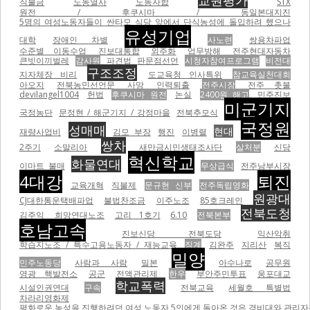
교원평가
직불금
노동열사
노동자합
STX
원전 / 후쿠시마 / 동일본대지진
5명의 여성노동자들이 싼타모 식당 앞에서 단식농성에 돌입하려 했으나
유성기업
대학
장애인 차별
사노련
쌍용차파업
수준별 이동수업
진보대통합
외주화
업무방해
전주현대자동차
큰빗이끼벌레
감사원
파견법
판문점선언
시청자참여프로그램
비전대
구조조정
지자체장 비리
도교육청 인사특위
참교육실천대회
아오지
전북농민선언문
사망
인력퇴출
전주시장
전주 촛불
devilangel1004
헌법
후쿠시마 원전
논실
2400원 해고
민주진보
미군기지
국정농단
문정현 / 해군기지 / 강정마을
전북추모식
국정원
성매매
현대
재량사업비
김모 부장
행진
이병렬
쌍차
2주기
소말리아
새만금시민생태조사단
살처분
신당
혁신학교
화물연대
이마트 불매
무상급식
전주남부시장
4대강
퇴진
교육개혁
직불제
문규현 신부
전주독립영화
원광대
CJ대한통운택배파업
불법찬조금
이주노조
85호크레인
전북도청
김주익
희망연대노조
고리 1호기
6.10
전북본부
호남고속
진보신당 전북도당
익산악취
학습지노조 / 특수고용노동자 / 재능교육
징계
김완주
지리산
복직
밀양
민주노동당
사람과 사람
밀본
아수나로
공무원
영광 핵발전소
공군
전액관리제
한우
부안주민투표
웅포대교
학교폭력
시설인권연대
구속
전북교육
세월호 특별법
차라리영화제
평화로운 농성을 진행하려던 여성 노동자 5인에게 돌아온 것은 경비대와 관리자들의