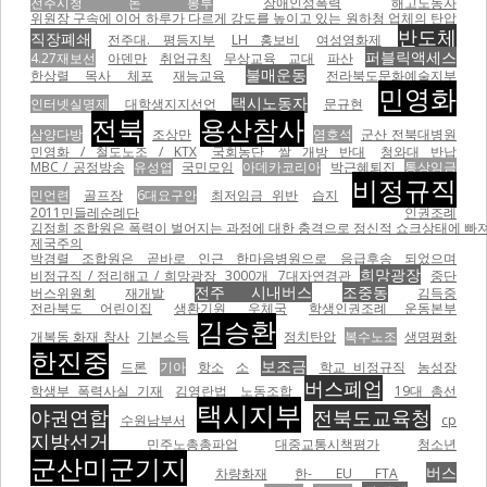
전주시청 돈 봉투
장애인성폭력
해고노동자
위원장 구속에 이어 하루가 다르게 강도를 높이고 있는 원하청 업체의 탄압
반도체
직장폐쇄
전주대. 평등지부
LH 홍보비
여성영화제
퍼블릭액세스
4.27재보선
아덴만
취업규칙
무상교육
교대
파산
불매운동
한상렬 목사 체포
재능교육
전라북도문화예술지부
민영화
택시노동자
인터넷실명제
대학생지지선언
문규현
전북
용산참사
삼양다방
조상만
염호석
군산 전북대병원
민영화 / 철도노조 / KTX
국회농단
쌀 개방 반대
청와대 반납
MBC / 공정방송
유성엽
국민모임
아데카코리아
박근혜퇴진
통상임금
비정규직
민언련
골프장
6대요구안
최저임금 위반
습지
2011민들레순례단
인권조례
김정희 조합원은 폭력이 벌어지는 과정에 대한 충격으로 정신적 쇼크상태에 빠져
제국주의
박경렬 조합원은 곧바로 인근 한마음병원으로 응급후송 되었으며
희망광장
비정규직 / 정리해고 / 희망광장
3000개
7대자연경관
중단
전주 시내버스
조중동
버스위원회
재개발
김득중
전라북도 어린이집
생환기원
우체국
학생인권조례 운동본부
김승환
개복동 화재 참사
기본소득
정치탄압
복수노조
생명평화
한진중
보조금
드론
기아
항소
소
학교 비정규직
농성장
버스폐업
학생부 폭력사실 기재
김영란법
노동조합
19대 총선
택시지부
야권연합
전북도교육청
수원남부서
cp
지방선거
민주노총총파업
대중교통시책평가
청소년
군산미군기지
버스
차량화재
한- EU FTA