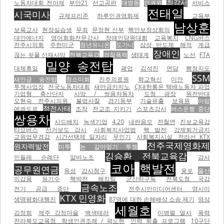
최강서
노동자대회 전야제
부안21
선고공판
대명동
인권위
서비스
전태일
시국미사
규제프리존
하루인권영화제
교육부
남상훈
보육교사
현장실습생
무죄
문정현 신부
핵안보정상회의
대안에너지
영어회화전문강사
장애인당원대회
교육복지
CNG버스
전주시의회
주한미군
청년유니온
도가니
삼성 반도체
해적
계급
장애인
끊는 쇳물 산재사망
전북교육감
경찰폭력
생태계
노선
FTA
밀양 송전탑
대체휴일
폐업
김석진
면담
행정지도
SSM
새만금 송전탑
청소미화
진주의료원
학교혁신
미안
투쟁사업장
전국노동자대회
새만금카지노
CJ대한통운 택배노동자 파업
기업형 축산단지
사망 / 쌍용자동차
도청 광장
원전반대
오현숙 전주시의원
불법사찰
경기동부
기술유출
보육원
아랍
정전사태
에콰도르
조작
전교조 지키기
스포츠강사
버스운행 중단
쌍용차
사드배치
녹색기업
4.20
내란음모
전철연
진보교육감
타요버스
선거보도 감시
사회복지사업법
핵 발전
강제퇴거금지
교원업무경감
시간선택제 일자리
무인기
사회복지시설
전라선 KTX
전주국제영화제
원자력발전
미투
논 갈아엎기 투쟁
김승환 전북교육감
민들레 순례단
알바노조
감사
코아
핵발전
공무원연금
옥성
감사청구
웅포
울산
이갑용
유기수
핵박전
해킹팀
군산하구둑
전북도청 국감
금속노조
전기 공급 중단
전주시민미디어센터 영시미
KTX 민영화
생명평화대행진
87명에 대한 손해배상 소송 제기
영상
세월호
김정희
제주 강정마을
백색테러
이병렬 열사
폭력
전라북도교육청
학생인권조례 / 곽노현
인력 퇴출 프로그램
10구단