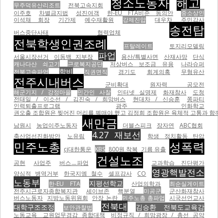
청소노동자
해고
무주덕유산리조트
전북고속지회
이주호
차별금지법
성진여객
한-EU FTA비준 동의안
중소상인
이석채 회장
기간제
예수재활원
강제진압
대우차
주민감사
송전탑
버스중단사태
협력업체
전북학생인권조례
프탈레이트
토지리모델링
파업
서울시장선거
이동백 지부장
용산/특별사면
산재사망
단식
캐나다산 쇠고기
근로복지공단
저상버스 보조금 유용
나라슈퍼
학비
전북고속파업
직권면직
경기도
회계의혹
무형유산
전주시내버스
군비확대
원자력 공모전
해군기지 / 강정마을
민간인 사찰
인터넷 실명제
화재참사
도청
전태일 / 이소선 / 김진숙 / 희망버스
현대차 / 신승훈
쫑파티
인력퇴출프로그램
광주 인화학교
권오출 조합원은 찢어진 머리를 꿰매야 했고 김정희 조합원은 육체적 고통과 함께
새만금
남원시
농업이주노동자
더블스피크
장자연
ABC협회
4.27 재보선
축산업선진화방안
노유림
학생 정치활동 탄압
민주노총
성폭력
cj대한통운
KBS
800원 착복
기름 유출
건설노조
공현
사업주
버스ㅡ파업
교과학습 진단평가
영광핵발전소
양심적 병역거부
한국지엠 철수
셀프감사
CO
노동부
지평선학교
한-EU FTA
산업의학과
최순실게이트
전주시근로자종합복지관
세이브존
핵분열
미공군
군산화재참사
버스노동자
지방노동위원회
안장 논란
민주노총 총파업
시국선언교사
전북대
대학구조조정
김승환 전북도교육감
보안관찰법
노동교육
교원업무경감 종합대책
비정규직 / 희망광장 / 총선 공약