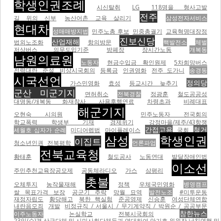
학생인권조례
시신탈취
LG
118명을 형사고발
전주
길 위의 신부
농산어촌 교육 살리기
삼성전자서비스
현대차
성매매방지법
민주노총 후보
민중총궐기
교육혁명대장정
진보신당
산업재해
법외노조화
항의방문
핵발전소
체벌
저상버스 의무도입기준
방폐장
장시간노동
개복동
남원의료원
노동자
현금수입금 확인원제
5차희망버스
전력대란
준설
비상시국회의
등록금
인권영화
전주 도가니
송경동
시국선언
정의당
가스민영화
효성
등교시간 늦추기
군산 미군기지
면허취소
전북경찰
정광훈
철도공공성
대명동/개복동 화재참사
사용후핵연료
차령초과
비례대표
해군기지
오현숙 시의원
민주노동자 전국회의
학교폭력 학생부 기재
경제위기
강정마을/제주/43항쟁
간접고용
철거
세월호 십자가 순례
미디어렙법
마이플레이스
국회
삼성
학생인권
이집트
청소년인권
전북평학
언론파업
전북교육청
황태훈
철도공사
노동연대
발달장애인법
이소선
주민추천교육장공모제
공동체라디오
가스
삼평리
촛불
오체투지
농작물재해
정책
우체국민영화
병영캠프
쌀 목표가격 보장
공군기 추락
망월 묘역
발전노조
#미투운동
재정자립도
황당해고
북한 핵실험
준공영제
신승훈
여성단체연합
내란음모죄
개발
비정규직 / 서울시 / 무기계약직 / 박원순 / 공공부문
참한뉴스
이주노동자
논실학교
전북시국회의
23일(수)경 상급단체 및 시민사회단체들과 연대하여 안기호 위원장 납치연행 및 