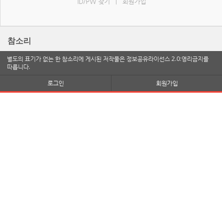
ID/PW 찾기
회원가입
|
참소리
별도의 표기가 없는 한 참소리에 게시된 저작물은 정보공유라이선스 2.0:영리금지를
따릅니다.
로그인
회원가입