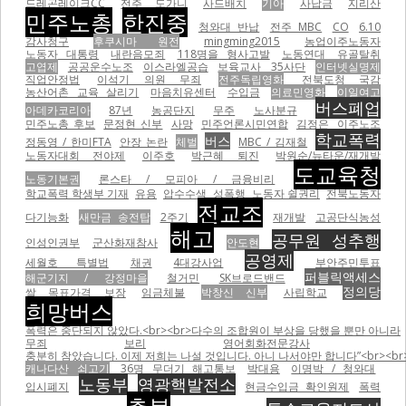
드레곤레이크CC
전주 도가니
사드배치
기아
사납금
지리산
민주노총
한진중
청와대 반납
전주 MBC
CO
6.10
감사청구
후쿠시마 원전
mingming2015
농업이주노동자
노동자 대통령
내란음모죄
118명을 형사고발
노동연대
유골탈취
고엽제
공공운수노조
이스라엘공습
보육교사
35사단
인터넷실명제
직업안정법
이석기 의원 무죄
전주독립영화
전북도청 국감
농산어촌 교육 살리기
마음치유센터
수입금
의료민영화
이일여고
버스폐업
아데카코리아
87년
농공단지
무주
노사분규
민주노총 후보
문정현 신부
사망
민주언론시민연합
김정은
이주노조
학교폭력
버스
정동영 / 한미FTA
안장 논란
체벌
MBC / 김재철
노동자대회 전야제
이주호
박근혜 퇴진
박원순/뉴타운/재개발
도교육청
노동기본권
론스타 / 모피아 / 금융비리
학교폭력 학생부 기재
유용
압수수색
성폭행
노동자 쉴권리
전북노동자
전교조
다기능화
새만금 송전탑
2주기
재개발
고공단식농성
해고
공무원 성추행
인성인권부
군산화재참사
안도현
공영제
세월호 특별법
채권
4대강사업
부안주민투표
퍼블릭액세스
해군기지 / 강정마을
철거민
SK브로드밴드
정의당
쌀 목표가격 보장
임금체불
박창신 신부
사립학교
희망버스
폭력은 중단되지 않았다.<br><br>다수의 조합원이 부상을 당했을 뿐만 아니라
무죄
보리
영어회화전문강사
충분히 참았습니다. 이제 저희는 나설 것입니다. 아니 나서야만 합니다”<br><br
캐나다산 쇠고기
36명 무더기 해고통보
박대용
이명박 / 청와대
노동부
영광핵발전소
입시폐지
현금수입금 확인원제
폭력