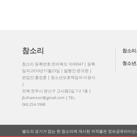
참소리
참소리
청소년
참소리 등록번호:전라북도 아00047 | 등록
일자:2010년11월23일 | 발행인:문규현 |
편집인:홍정훈 | 청소년보호책임자:이원식
|
전북 전주시 완산구 고사평2길 7-3 1층 |
jbchamsori@gmail.com | TEL.
063.254.1968
별도의 표기가 없는 한 참소리에 게시된 저작물은 정보공유라이선스 