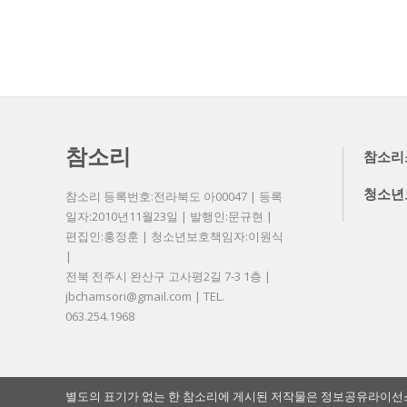
참소리
참소리
청소년
참소리 등록번호:전라북도 아00047 | 등록
일자:2010년11월23일 | 발행인:문규현 |
편집인:홍정훈 | 청소년보호책임자:이원식
|
전북 전주시 완산구 고사평2길 7-3 1층 |
jbchamsori@gmail.com | TEL.
063.254.1968
별도의 표기가 없는 한 참소리에 게시된 저작물은 정보공유라이선스 