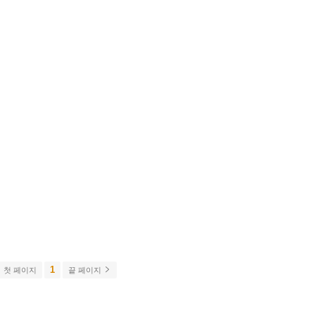
1
첫 페이지
끝 페이지