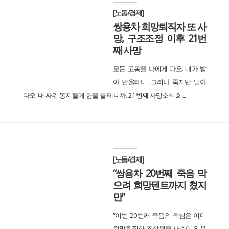
[노동/경제]
쌍용차 희망퇴직자 또 사
망, 구조조정 이후 21번
째 사망
모든 고통을 나에게 다오. 내가 받
아 안을테니. 그러나 죽지만 말아
다오. 내 싸워 동지들에 한을 풀 테니까. 21번째 사망소식 희...
[노동/경제]
“쌍용차 20번째 죽음 막
으려 희망텐트까지 쳤지
만”
“이번 20번째 죽음의 핵심은 이미
희망퇴직한 조합원을 사측이 일용