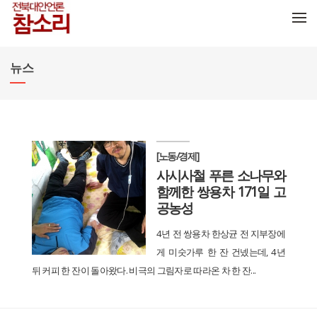
메뉴 건너뛰기
뉴스
[노동/경제]
사시사철 푸른 소나무와
함께한 쌍용차 171일 고
공농성
4년 전 쌍용차 한상균 전 지부장에
게 미숫가루 한 잔 건넸는데, 4년
뒤 커피 한 잔이 돌아왔다. 비극의 그림자로 따라온 차 한 잔...