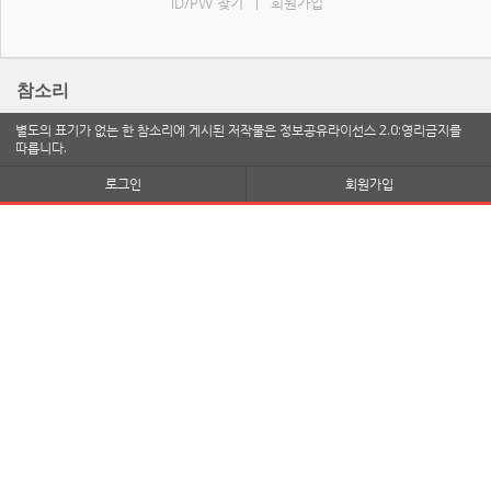
ID/PW 찾기
회원가입
|
참소리
별도의 표기가 없는 한 참소리에 게시된 저작물은 정보공유라이선스 2.0:영리금지를
따릅니다.
로그인
회원가입