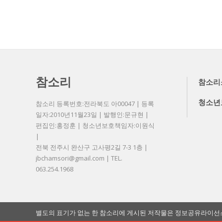
참소리
참소리
청소년
참소리 등록번호:전라북도 아00047 | 등록
일자:2010년11월23일 | 발행인:문규현 |
편집인:홍정훈 | 청소년보호책임자:이원식
|
전북 전주시 완산구 고사평2길 7-3 1층 |
jbchamsori@gmail.com | TEL.
063.254.1968
별도의 표기가 없는 한 참소리에 게시된 저작물은 정보공유라이선스 