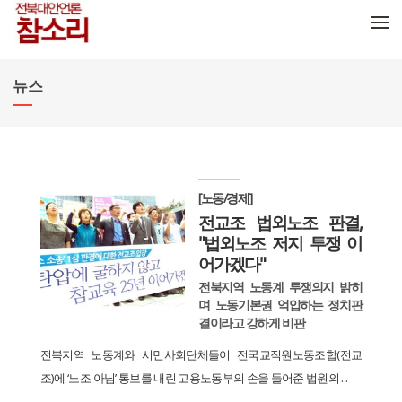
메뉴 건너뛰기
뉴스
[노동/경제]
전교조 법외노조 판결,
"법외노조 저지 투쟁 이
어가겠다"
전북지역 노동계 투쟁의지 밝히
며 노동기본권 억압하는 정치판
결이라고 강하게 비판
전북지역 노동계와 시민사회단체들이 전국교직원노동조합(전교
조)에 ‘노조 아님’ 통보를 내린 고용노동부의 손을 들어준 법원의 ...