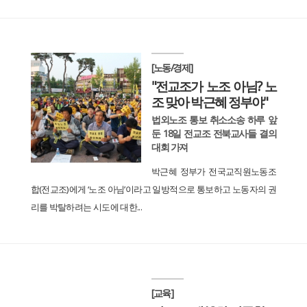
[노동/경제]
"전교조가 노조 아님? 노
조 맞아 박근혜 정부야"
법외노조 통보 취소소송 하루 앞
둔 18일 전교조 전북교사들 결의
대회 가져
박근혜 정부가 전국교직원노동조
합(전교조)에게 ‘노조 아님’이라고 일방적으로 통보하고 노동자의 권
리를 박탈하려는 시도에 대한...
[교육]