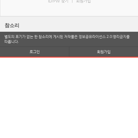
ID/PW 찾기
회원가입
|
참소리
별도의 표기가 없는 한 참소리에 게시된 저작물은 정보공유라이선스 2.0:영리금지를
따릅니다.
로그인
회원가입