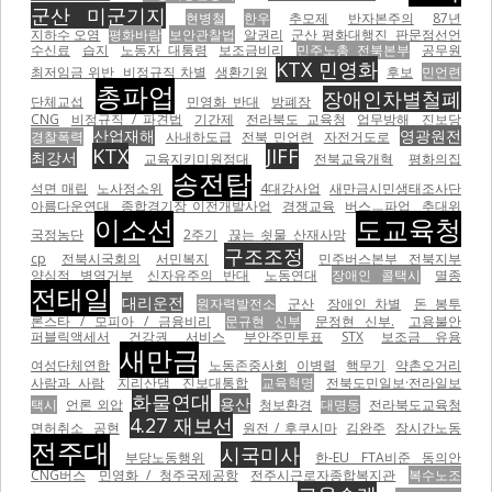
군산 미군기지
현병철
한우
추모제
반자본주의
87년
지하수 오염
평화바람
보안관찰법
알권리
군산 평화대행진
판문점선언
수신료
습지
노동자 대통령
보조금비리
민주노총 전북본부
공무원
KTX 민영화
최저임금 위반
비정규직 차별
생환기원
후보
민언련
총파업
장애인차별철폐
단체교섭
민영화 반대
방폐장
CNG
비정규직 / 파견법
기간제
전라북도 교육청
업무방해
진보당
산업재해
영광원전
경찰폭력
사내하도급
전북 민언련
자전거도로
KTX
JIFF
최강서
교육지키미원정대
전북교육개혁
평화의집
송전탑
석면 매립
노사정소위
4대강사업
새만금시민생태조사단
아름다운연대
종합경기장 이전개발사업
경쟁교육
버스ㅡ파업
추대위
이소선
도교육청
국정농단
2주기
끊는 쇳물 산재사망
구조조정
cp
전북시국회의
서민복지
민주버스본부 전북지부
양심적 병역거부
신자유주의 반대
노동연대
장애인 콜택시
멸종
전태일
대리운전
원자력발전소
군산
장애인 차별
돈 봉투
론스타 / 모피아 / 금융비리
문규현 신부
문정현 신부.
고용불안
퍼블릭액세서
건강권
서비스
부안주민투표
STX
보조금 유용
새만금
여성단체연합
노동존중사회
이병렬
핵무기
약촌오거리
사람과 사람
지리산댐
진보대통합
교육혁명
전북도민일보·전라일보
화물연대
용산
택시
언론 외압
청보환경
대명동
전라북도교육청
4.27 재보선
면허취소
공현
원전 / 후쿠시마
김완주
장시간노동
전주대
시국미사
부당노동행위
한-EU FTA비준 동의안
CNG버스
민영화 / 청주국제공항
전주시근로자종합복지관
복수노조