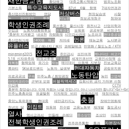
새만금교통
황당해고
대중교통시책평가
법외노조화
특수교육지도사
기본소득
87년 6월 항쟁
7대자연경관
저상버스
축산업선진화방안
면담
현장실습생
사찰
논 갈아엎기 투쟁
사노련
정보공개청구
청와대
학생인권조례
풍선효과
울산시장
원전사고
산업의학과
수입금
노동자대통령후보
전북경찰
보육원
공공부문 비정규직
“충분히 지켜봤고
내성천
차량화재
시민감사관제
노조파괴
현대중공업
언론
축산업허가제
2400원 해고
저어새
재능교육
노사분규
유플러스
빈곤 / 에너지 / 복지
코레일테크
민영화 / 철도노조 / KTX
전교조
mingming2015
주민감사
성진여객
캐나다산 쇠고기
5.18
신자유주의
비정규투쟁
인권유린
세계인권선언
교원인사정책
소
개복동
협력업체
유기수
재능
메이데이
이동백 지부장
진보교육감
현대자동차
쫑파티
SK브로드밴드
노동자 살생부
공립유치원
노동탄압
의료공공성
구속
민주노총 / 희망광장
농민
고엽제
퍼블릭액세스
아데카코리아
군부대 오염
집회시위 금지 가처분 신청
이갑용
CCTV
충분히 참았습니다. 이제 저희는 나설 것입니다. 아니 나서야만 합니다”<br><br
민주노총총파업
유골탈취
지자체장 비리
전액관리제
재정자립도
촛불
중앙노동위원회
현대중
새만금카지노
장애인영화제
이집트
천년의 달
정동영
친수법
고용노동부
재개발
철도공사
열사
역사교과서
민들레 순례단
중소상인
조상만
이정희
전북학생인권조례
자본잠식
전주완주통합
통과