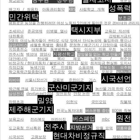
학교급식
핵분열
성폭력
해고자 / 쌍용차
아동권리협약
KBS
사립학교 개혁
민간위탁
보조금
평화로운 농성을 진행하려던 여성 노동자 5인에게 돌아온 것은 경비대와 관리자들의
택시지부
조세피난
준공영제
이병렬 열사
교육감 직선제
대한통운
강제퇴거금지
5명의 여성노동자들이 싼타모 식당 앞에서 단식농성에 돌입하려 했으나
삼성서비스
세월호 특별법
황태훈
문정현 / 해군기지 / 강정마을
떼죽음
지정충전소
대체휴일
동부팜한농
철탑
이석기 의원 무죄
농성장
지평선학교
전주시청
벽성대
영양사
발암물질 없는 학교 만들기
사드
대안에너지
한상렬 목사 체포
노회찬 / 허준영
비정규직 / 현대자동차 / 불법파견
영전강
질의
최저임금 현실화
도지사
직장갑질
녹색기업
KT 민영화
소음피해
전북도청 성추행
학교폭력근절종합대책
전주공장
영상
전북추모식
우체국
발전노조
시국선언
리비아
서울시장선거
교육부
주한미군
가스
군산미군기지
박근혜 연설
유가부수
농산물 가격 하락
CO
삼성전자
devilangel1004
정언유착
안장 논란
벤젠
황의종
수급조절
밀양
차령초과
이헌식
국민모임
직불제
제주해군기지
전국노동자대회
버스운행 중단
800원 착복
원전
버스폐업
보육교사
전라북도 어린이집
mbc
전주시
지방선거
도교육청 인사특위
망월 묘역
기름유출
현대차비정규직
시국성언
고용보장
재량사업비