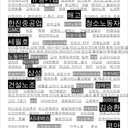
전주대비전대
생명평화
경기동부
상수도 요금 인상
민주언론시민연합
헌법
원전반대
학교혁신
개발
현대차 / 불법파견
인력퇴출
교육의원
참교육
유용
미디어렙법
알바노동
노개투
해고
비정규직 / 희망광장 / 총선 공약
저상버스 보조금 유용
한진중공업
청소노동자
의무교육
이주노동자
GMO
적조
폭력
브랜드 콜택시
근로손실일수
비례대표
쌍용자동차
하루인권영화제
희망연대노조
한일정보보호협정
세월호
파산
참교육실천대회
전라선 KTX
전북도의회
도청
안기호 위원장 강제 연행. <br><br>오늘 여성 노동자 5인에 대한 폭력 이전에 울산 현대자동차비정
곧바로 2백여 명의 원청 관리자와 경비대가 식당 앞으로 몰려들어 폭력을 행사하기 
노동안전
청년유니온
교대
전북녹색연합
일본
체벌
고공단식농성
익산병원
장자연
cj대한통운
한국지엠 철수
사납금
내란음모
KEC
경유버스
이석채 회장
전교조 지키기
망언
상수도
백기완
삼성
전주MBC
한솔케미칼
전주대. 평등지부
무주덕유산리조트
전북독립영화제
울산
회계의혹
고용서비스활성화법
쌀 목표가격 보장
건설노조
장애인
세월호 십자가 도보순례
전자주민증
행진
자사고
문규현
사회복지시설
박근혜퇴진
오현숙 전주시의원
최모 차장의 진두지휘 하에 단식에 돌입한 아주머니들은 물론 함께 있던 농성자들을 무자비하게 폭행하면서
이마트
고리 1호기
금강
사이버연수
공동체라디오
교육복지
김승환
버스요금 인상추진
버스운행중단
발달장애인법
전북본부
시간선택제 일자리
CJ대한통운택배파업
서신검열
전북고속지회
시내버스
전주 촛불
불법찬조금
반값등록금
전주대/비전대
코아
차라리영화제
노동해방선봉대
민주노총 후보