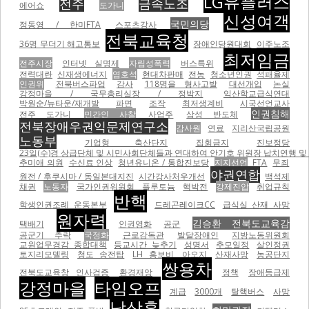
LG유플러스
전주
금속노조
에어쇼
도가니
신성여객
국민의당
정동영 / 한미FTA
스포츠강사
전북교육청
36명 무더기 해고통보
장애인당원대회
이주노조
최저임금
전주시장
인터넷 실명제
자림성폭력
버스특위
전력대란
신재생에너지
염호석
현대차판매
전농
청소년인권
석패율제
인권위
전북버스파업
감사
118명을 형사고발
대선개입
논실
강정마을 / 국무총리실장 / 정박지
익산학교급식연대
박원순/뉴타운/재개발
파면
조작
최저생계비
시국선언교사
인권침해
전주 도가니
민간인 사찰
사업주
삼성 반도체
전북장애우권익문제연구소
감사원
연료
지리산국립공원
노동부
기업형 축산단지
집회금지
진보정당
23일(수)경 상급단체 및 시민사회단체들과 연대하여 안기호 위원장 납치연행 및 
추미애 의원
수신료 인상
청년유니온 / 통합진보당
지지선언
FTA
무죄
야권연합
원전 / 후쿠시마 / 동일본대지진
시간강사처우개선
백석제
채권
노동자
국가인권위원회
플루토늄
핵박전
강제진압
취업규칙
반핵
학생인권조례 운동본부
드레곤레이크CC
급식실 산재 사망
원자력
김승환 전북도교육감
택배기
인권영화
공군
공군기 추락
국정화
근로감독관
발달장애인
지방노동위원회
교원업무경감 종합대책
등교시간 늦추기
성명서
추모일정
살인정권
토지리모델링
청도 송전탑
LH 홍보비
아오지
산재사망
농공단지
쌍용차
전북도교육창 인사검증
환경재앙
정책
장애등급제
강정마을
타임오프
계급
3000개
탈핵버스
사망
남상훈