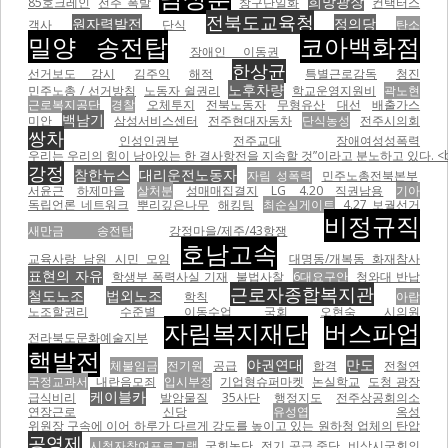
희망광장
85호크레인
전주 폭발
창구단일화
컨택터스
전북도교육청
원자력발전
정의당
객사
단식
탄소
밀양 송전탑
코아백화점
장애인 이동권
한상균
선거보도 감시
김주익
해적
특별근로감독
청진
노후차량
민주노총 / 선거방침
노동자 쉴권리
학교운영지원비
곽노현
근로복지공단
경찰
오체투지
전북노동자
무형유산
대선
배출가스
백남기
미안
삼성서비스센터
전주현대자동차
단식농성
전주시의회
쌍차
인성인권부
전주교대
장애여성성폭력
우리는 우리의 힘이 남아있는 한 결사항전을 지속할 것”이라고 분노하고 있다. <br
강정
참한뉴스
대리운전노동자
자림 성폭력
민주노총전북본부
서윤근
하제마을
살처분
성매매집결지
LG
4.20
직권남용
기아
독립언론 네트워크
뿌리깊은나무
해킹팀
최순실게이트
4.27 보궐선거
비정규직
새만금 송전탑
강정마을/제주/43항쟁
호남고속
교육사랑 남원 시민 모임
대명동/개복동 화재참사
표현의 자유
학생부 폭력사실 기재
불법사찰
6대요구안
청와대 반납
근로자종합복지관
철도노조
법외노조
학칙
아랍
노조할권리
수준별 이동수업
국회
오현숙 시의원
자림복지재단
버스파업
전라북도문화예술지부
핵발전
야권연대
만도
체불임금
전기원
공급
합격
전철연
국정교과서
내란음모죄
입시부정
기업형슈퍼마켓
논실학교
도청 광장
케이블카
급식비리
발암물질
35사단
행정지도
전주상공회의소
연장근로
신당
유성엽
옥성
위원장 구속에 이어 하루가 다르게 강도를 높이고 있는 원하청 업체의 탄압
공영제
시청자참여프로그램
국회농단
전기 공급 중단
비상시국회의