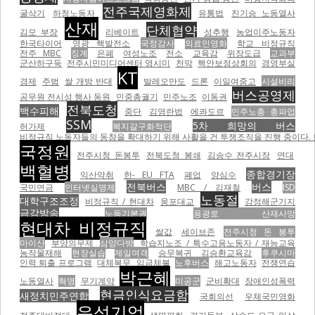
전주국제영화제
굴삭기
하청노동자
유통법
진기승 노동열사
산재
단체협약
김모 부장
리베이트
성추행
농업이주노동자
한국타이어
영광 핵발전소
국정감사
의료민영화
학교 비정규직
전주 MBC
징계
은폐
여성노조
전소
교육감
위장도급
교과부
군산하구둑
전주시민미디어센터 영시미
천막
핵안보정상회의
경영부실
KT
경제
주범
쌀 개방 반대
발레오만도
드론
이일여중고
시설비리
버스공영제
공무원 전시성 행사 동원
민중총궐기
민주노조
이동권
전북도청
백수피해
중단
김영란법
에콰도르
민주노총 총파업
SSM
5차 희망의 버스
허가제
복지갈구화적단
비정규직 노동자들의 동참을 확대하기 위해 사활을 건 투쟁조직을 진행 중이다.
국정원
전주시청 돈봉투
전북도청 봉쇄
김승수 전주시장
연대
백혈병
종합경기장
익산악취
한- EU FTA
폐업
양심수
전북버스
버스
국민연금
인터넷실명제
MBC / 김재철
ISD
노동절
대학구조조정
비정규직 / 현대차
웅포대교
강정해군기지
금강방송
노동기본권
용광로 산재사망
현대차 비정규직
쌀값
세이브존
전주시청 돈 봉투
마이산
부양의무제
삼양다방
학습지노조 / 특수고용노동자 / 재능교육
농작물재해
현장실습
제일여객
승무복귀
김승환교육감
후쿠시마
인력 퇴출 프로그램
대체복무
임금체불
노후버스
해고노동자
전쟁연습
박근혜
노동열사
혁명
무기계약
미공군
군비확대
장애인성폭력
현금인식요금함
새정치민주연합
국회의선
우체국민영화
유성기업