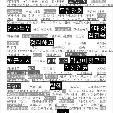
고용승계
경제위기
#미투운동
항소
감사청구
전주교도소
김정희 조합원은 폭력이 벌어지는 과정에 대한 충격으로 정신적 쇼크상태에 빠져
독립영화
프탈레이트
부실 의혹
티브로드
박근혜 퇴진
부정선거
6월 항쟁
전북희망대회
비정규직보호대책
김정은
송경동
경유
제주 강정마을
전태일 / 이소선 / 김진숙 / 희망버스
SK
5차희망버스
전북도청 국감
민주진보
칠레
버스중단사태
택시파업
인사특위
4대강
용산/특별사면
박창신 신부
건설노동자
김진숙
기술유출
안중근 의사 유묵
원자력 공모전
청소년
정리해고
시간강사
기름 유출
박대용
87명에 대한 손해배상 소송 제기
권오출 조합원은 찢어진 머리를 꿰매야 했고 김정희 조합원은 육체적 고통과 함께
85호 크레인
교육감실 개방
비전대
원하청연대
인청공항
해군기지
학교비정규직
탄핵
파업
단식투쟁
학생인권
철거
항의방문
채식급식
이주호
세월호 침몰 사고
교과학습 진단평가
집중이수제
철거민
전북고속파업
희망뚜벅이
통상임금
밀본
대우차
진보신당 전북도당
이명박 / 청와대
비정규직 / 서울시 / 무기계약직 / 박원순 / 공공부문
탈핵
원광대
전북교육
삼평리
사용후핵연료
농어촌교육발전 특별법
교원업무경감
LH
쉴 권리
나라슈퍼
농민회
구조조정 / 쌍용차 / 정리해고
개복동 화재 참사
사망 / 쌍용자동차
무사귀환
언론사 홍보비
핵발전소
무상교육
8대 안전운행
다기능화
문정현 신부
김복남살인사건
도민총궐기
대국민사과
보궐
마이플레이스
백색테러
노동교육
웅포
보도 통제
더블스피크
삼성전자서비스
군산 전북대병원
직권면직
소말리아
KTX민영화
청도