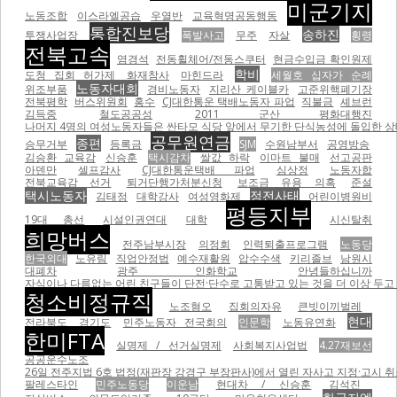
미군기지
노동조합
이스라엘공습
우열반
교육혁명공동행동
통합진보당
송하진
투쟁사업장
폭발사고
무주
자살
횡령
전북고속
염경석
전동휠체어/전동스쿠터
현금수입금 확인원제
학비
도청 집회 허가제
화재참사
마힌드라
세월호 십자가 순례
노동자대회
위조부품
경비노동자
지리산 케이블카
고준위핵폐기장
전북평학
버스위원회
홍수
CJ대한통운 택배노동자 파업
직불금
셰브런
김득중
철도공공성
2011 군산 평화대행진
나머지 4명의 여성노동자들은 싼타모 식당 앞에서 무기한 단식농성에 돌입한 상태이
공무원연금
종편
승무거부
등록금
SJM
수원남부서
공영방송
김승환 교육감
신승훈
택시감차
쌀값 하락
이마트 불매
선고공판
아덴만
셀프감사
CJ대한통운택배 파업
심상정
노동자합
전북교육감 선거
퇴거단행가처분신청
보조금 유용 의혹
준설
택시노동자
정전사태
김태정
대학강사
여성영화제
어린이병원비
평등지부
19대 총선
시설인권연대
대학
시신탈취
희망버스
전주남부시장
의정회
인력퇴출프로그램
노동당
한국외대
노유림
직업안정법
예수재활원
압수수색
키리졸브
남원시
대폐차
광주 인화학교
안녕들하십니까
자식이나 다름없는 어린 친구들이 단전·단수로 고통받고 있는 것을 더 이상 두고 볼
청소비정규직
노조혐오
집회의자유
큰빗이끼벌레
현대
전라북도
경기도
민주노동자 전국회의
인문학
노동유연화
한미FTA
실명제 / 선거실명제
사회복지사업법
4.27재보선
공공운수노조
26일 전주지법 6호 법정(재판장 강경구 부장판사)에서 열린 자사고 지정·고시 취
팔레스타인
민주노동당
이운남
현대차 / 신승훈
김석진