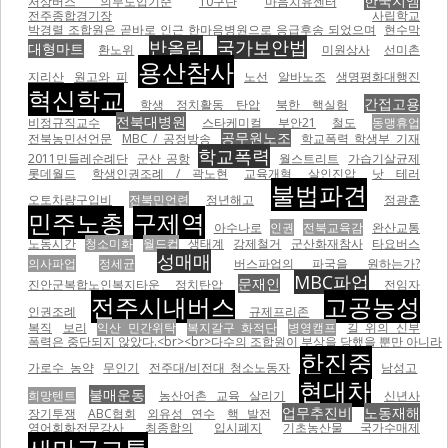
한국지엠
저상버스 의무도입기준
10구단
마음치유센터
전주종합경기장
사립학교
박경렬 조합원은 곧바로 인근 한마음병원으로 응급후송 되었으며
현수막
반올림
국가보안법
대형마트
환노위
미원상사
선미촌
용산참사
지리산
원고와 피
노선
알바노조
생명평화대행진
혁신학교
간접고용
학생 정치활동 탄압
북한 핵실험
전북대병원
비정규직교수
스타케미컬
부안21
철도
동맹휴업
공무원노조
전북농민선언문
MBC / 공정방송
학교폭력 학생부 기재
학교폭력
2011민들레순례단
군산 공항
월스트리트
가습기살균제
롯데월드
학생인권조례 / 곽노현
교육개혁
살인진압
낫 테러
불법파견
오토차량구입비
전북민언련
정년해고
정광훈
민주노총
구제역
아수나로
인권
전북교육감
완산교통
노동시간
청소미화
월드컵
생태계
강제철거
군산화재참사
타요버스
성매매
의사파업
정세균
버스파업의 파국을 원하는가?
MBC파업
문재인
진안군복합노인복지타운
정치탄압
전임자
전주시내버스
고공농성
인권조례
규제프리존
복직
보리
익산 민간위탁
복지갈구 화적단
병영캠프
길 위의 신부
폭력은 중단되지 않았다.<br><br>다수의 조합원이 부상을 당했을 뿐만 아니라
한진중
가로수 농약
무인기
전주대/비전대 청소노동자
남성고
현대차
불매운동
희망텐트
농산어촌 교육 살리기
신년사
업무추진비
노동재해
장기투쟁
ABC협회
외유성 연수
핵 발전
영어회화전문강사
최종합의
입시폐지
기초농산물 국가수매제