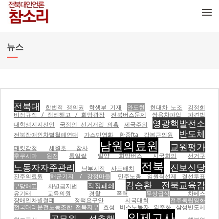
메뉴 건너뛰기
뉴스
전북대
합법적 쟁의권
학생부 기재
안도현
현대차 노조
김정희
비정규직 / 정리해고 / 희망광장
전북버스문제
쌍용차파업
파견법
영광핵발전소
대학생지지선언
국정언 선거개입 의혹
제국주의
반도체
전북장애인차별철폐연대
가스민영화
한중fta
강봉근의원
남원의료원
교원평가
패킷감청
세월호 참사
후쿠시마 원전
통일쌀
밀양 희망버스
시국회의
선거구
전북
노동자자주관리
진보신당
남부시장
사드배치
진주의료원
해군기지 / 강정마을
민주노총 임원직선제 결선투표
김승환 전북교육감
직장폐쇄
부당해고
차별금지법
유기태 교육의원
경찰 폭력
무상급식
차베스
장애인차별철폐 정책요구안
시국대회
전주독립영화
전국대리운전노동조합 전북지부
효성
버스노동자
외주화
삼성반도체
일제고사
공무원 성추행