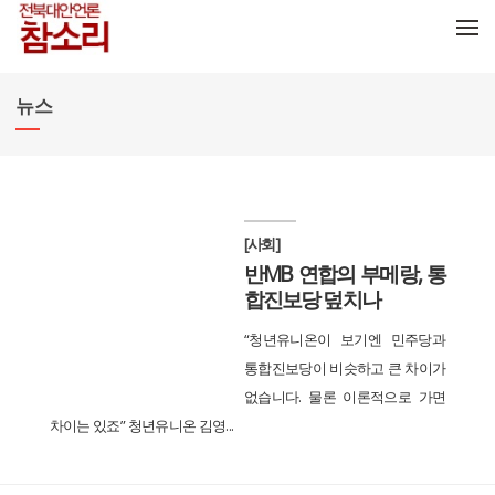
메뉴 건너뛰기
뉴스
[사회]
반MB 연합의 부메랑, 통
합진보당 덮치나
“청년유니온이 보기엔 민주당과
통합진보당이 비슷하고 큰 차이가
없습니다. 물론 이론적으로 가면
차이는 있죠” 청년유니온 김영...