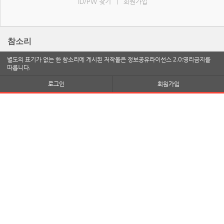
ID/PW 찾기
회원가입
|
참소리
별도의 표기가 없는 한 참소리에 게시된 저작물은 정보공유라이선스 2.0:영리금지를
따릅니다.
로그인
회원가입