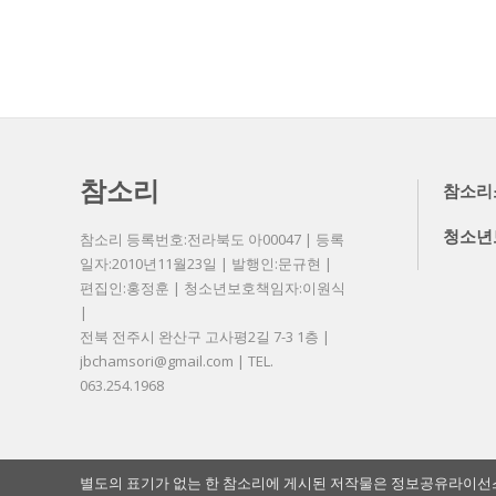
참소리
참소리
청소년
참소리 등록번호:전라북도 아00047 | 등록
일자:2010년11월23일 | 발행인:문규현 |
편집인:홍정훈 | 청소년보호책임자:이원식
|
전북 전주시 완산구 고사평2길 7-3 1층 |
jbchamsori@gmail.com | TEL.
063.254.1968
별도의 표기가 없는 한 참소리에 게시된 저작물은 정보공유라이선스 