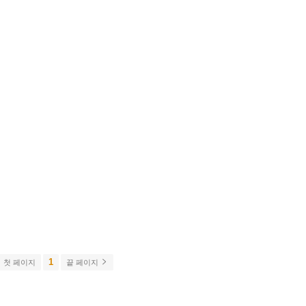
1
첫 페이지
끝 페이지