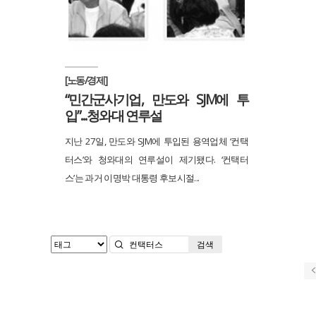
[노동/경제]
“민간군사기업, 만도와 SJM에 투
입”...청와대 연루설
지난 27일, 만도와 SJM에 투입된 용역업체 ‘컨택
터스’와 청와대의 연루설이 제기됐다. ‘컨택터
스’는 과거 이명박 대통령 후보시절...
검색